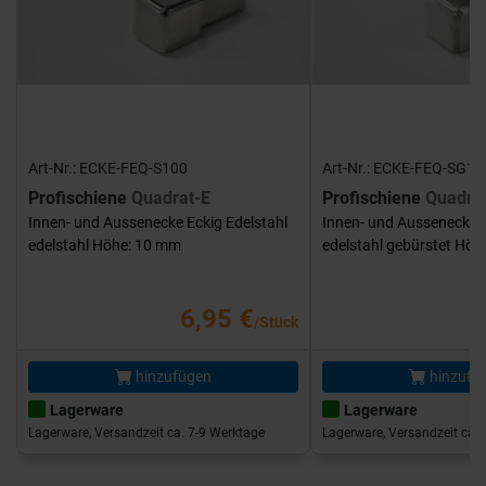
Art-Nr.: ECKE-FEQ-S100
Art-Nr.: ECKE-FEQ-SG10
Profischiene
Quadrat-E
Profischiene
Quadra
Innen- und Aussenecke Eckig Edelstahl
Innen- und Aussenecke E
edelstahl Höhe: 10 mm
edelstahl gebürstet Hö
6,95 €
/Stück
hinzufügen
hinzufü
Lagerware
Lagerware
Lagerware, Versandzeit ca. 7-9 Werktage
Lagerware, Versandzeit ca. 