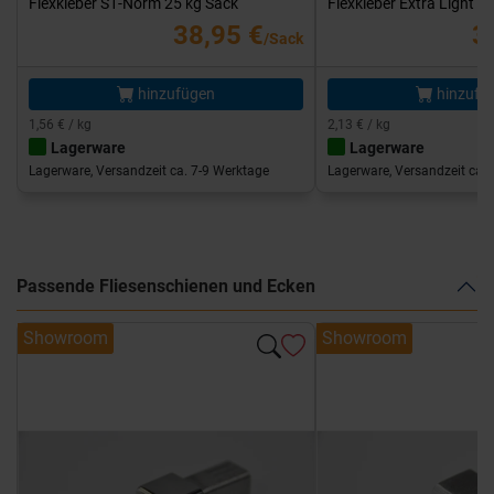
Flexkleber S1-Norm 25 kg Sack
Flexkleber Extra Light 1
38,95 €
3
/Sack
hinzufügen
hinzufü
1,56 € / kg
2,13 € / kg
Lagerware
Lagerware
Lagerware, Versandzeit ca. 7-9 Werktage
Lagerware, Versandzeit ca. 
Passende Fliesenschienen und Ecken
Showroom
Showroom