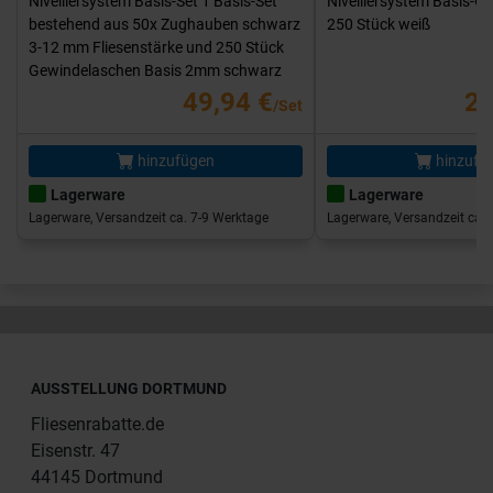
Nivelliersystem Basis-Set 1 Basis-Set
Nivelliersystem Basis-G
bestehend aus 50x Zughauben schwarz
250 Stück weiß
3-12 mm Fliesenstärke und 250 Stück
Gewindelaschen Basis 2mm schwarz
49,94 €
25
/Set
hinzufügen
hinzufü
Lagerware
Lagerware
Lagerware, Versandzeit ca. 7-9 Werktage
Lagerware, Versandzeit ca. 
AUSSTELLUNG DORTMUND
Fliesenrabatte.de
Eisenstr. 47
44145 Dortmund