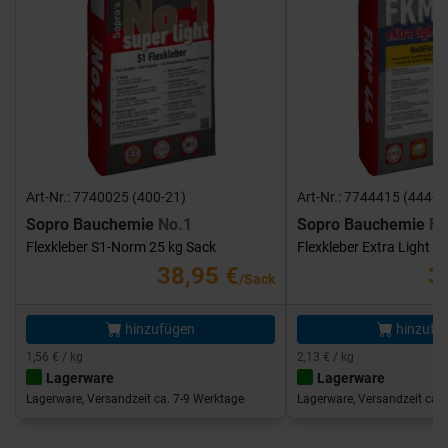
Art-Nr.: 7740025 (400-21)
Art-Nr.: 7744415 (444-1
Sopro Bauchemie
No.1
Sopro Bauchemie
FK
Flexkleber S1-Norm 25 kg Sack
Flexkleber Extra Light 1
38,95 €
3
/Sack
hinzufügen
hinzufü
1,56 € / kg
2,13 € / kg
Lagerware
Lagerware
Lagerware, Versandzeit ca. 7-9 Werktage
Lagerware, Versandzeit ca. 