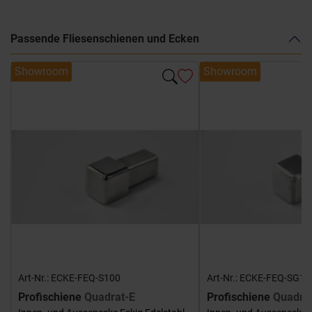
Passende Fliesenschienen und Ecken
Showroom
Showroom
Art-Nr.: ECKE-FEQ-S100
Art-Nr.: ECKE-FEQ-SG10
Profischiene
Quadrat-E
Profischiene
Quadra