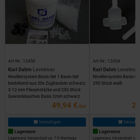
Art-Nr.: 12450
Art-Nr.: 12454
Karl Dahm
Levelmac
Karl Dahm
Levelmac
Nivelliersystem Basis-Set 1 Basis-Set
Nivelliersystem Basis-G
bestehend aus 50x Zughauben schwarz
250 Stück weiß
3-12 mm Fliesenstärke und 250 Stück
Gewindelaschen Basis 2mm schwarz
49,94 €
25
/Set
hinzufügen
hinzufü
Lagerware
Lagerware
Lagerware, Versandzeit ca. 7-9 Werktage
Lagerware, Versandzeit ca. 