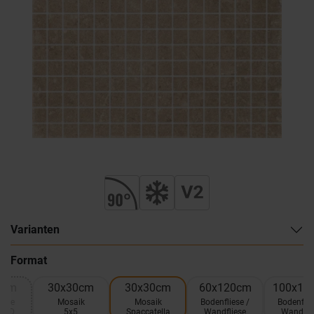
Varianten
Format
1cm
30x30cm
30x30cm
60x120cm
100x10
iese
Mosaik
Mosaik
Bodenfliese /
Bodenflie
o 3D
5x5
Spaccatella
Wandfliese
Wandfli