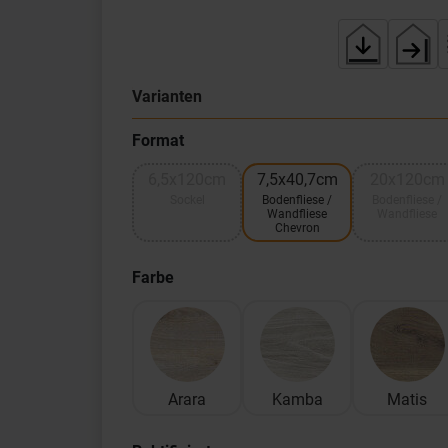
Varianten
Format
6,5x120cm
7,5x40,7cm
20x120cm
Sockel
Bodenfliese /
Bodenfliese /
Wandfliese
Wandfliese
Chevron
Farbe
Arara
Kamba
Matis