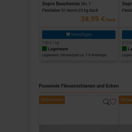
Sopro Bauchemie
No.1
Sop
Flexkleber S1-Norm 25 kg Sack
Flexk
38,95 €
/Sack
hinzufügen
1,56 € / kg
2,13 €
Lagerware
L
Lagerware, Versandzeit ca. 7-9 Werktage
Lagerw
Passende Fliesenschienen und Ecken
Showroom
Show