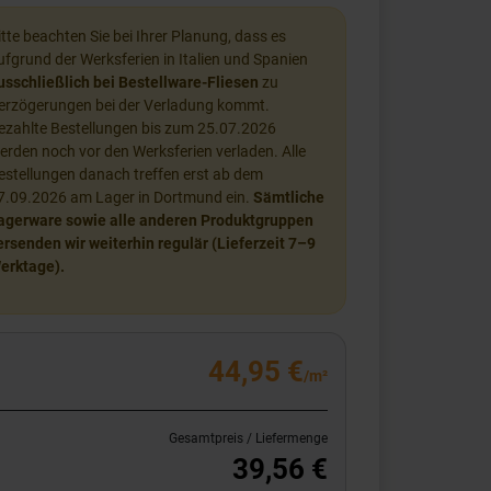
itte beachten Sie bei Ihrer Planung, dass es
ufgrund der Werksferien in Italien und Spanien
usschließlich bei Bestellware-Fliesen
zu
erzögerungen bei der Verladung kommt.
ezahlte Bestellungen bis zum 25.07.2026
erden noch vor den Werksferien verladen. Alle
estellungen danach treffen erst ab dem
7.09.2026 am Lager in Dortmund ein.
Sämtliche
agerware sowie alle anderen Produktgruppen
ersenden wir weiterhin regulär (Lieferzeit 7–9
erktage).
44,95 €
/m²
Gesamtpreis / Liefermenge
39,56 €