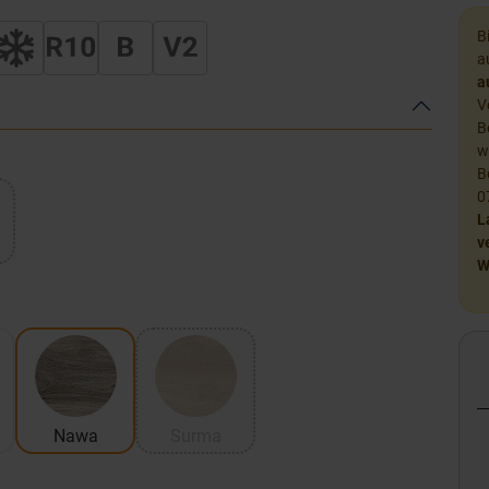
B
a
a
V
B
w
B
0
L
v
W
Nawa
Surma