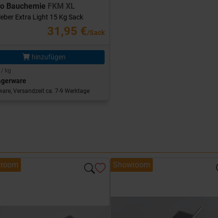
ro Bauchemie
FKM XL
leber Extra Light 15 Kg Sack
31,95 €
/Sack
hinzufügen
 / kg
agerware
are, Versandzeit ca. 7-9 Werktage
room
Showroom