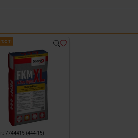
room
Nr.: 7744415 (444-15)