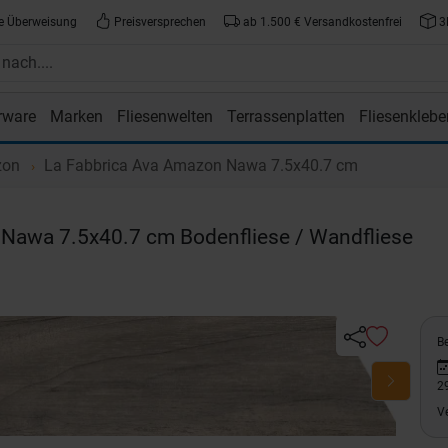
e Überweisung
Preisversprechen
ab 1.500 € Versandkostenfrei
3
rware
Marken
Fliesenwelten
Terrassenplatten
Fliesenklebe
atte.de
zon
La Fabbrica Ava Amazon Nawa 7.5x40.7 cm
Nawa 7.5x40.7 cm Bodenfliese / Wandfliese
Be
2
V