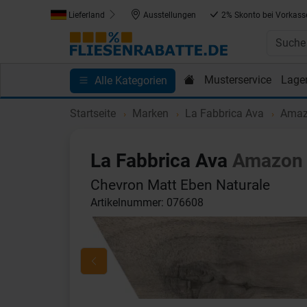
Lieferland
Ausstellungen
2% Skonto bei Vorkass
Musterservice
Lage
Alle Kategorien
Kundenprojekte
Blog
Einkaufen bei Fliesenrab
Startseite
Marken
La Fabbrica Ava
Ama
La Fabbrica Ava
Amazon
Chevron Matt Eben Naturale
Artikelnummer: 076608