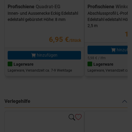
Profischiene
Quadrat-EG
Profischiene
Winkel-
Innen- und Aussenecke Eckig Edelstahl
Abschlussprofil L-Profil
edelstahl gebürstet Höhe: 8 mm
Edelstahl edelstahl Höh
2,5 m
14
6,95 €
/Stück
hinzufü
hinzufügen
5,98 € / lfm
Lagerware
Lagerware
Lagerware, Versandzeit ca. 7-9 Werktage
Lagerware, Versandzeit ca. 
Verlegehilfe