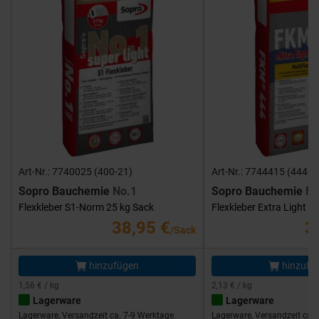
Art-Nr.: 7740025 (400-21)
Art-Nr.: 7744415 (444-1
Sopro Bauchemie
No.1
Sopro Bauchemie
FK
Flexkleber S1-Norm 25 kg Sack
Flexkleber Extra Light 1
38,95 €
3
/Sack
hinzufügen
hinzufü
1,56 € / kg
2,13 € / kg
Lagerware
Lagerware
Lagerware, Versandzeit ca. 7-9 Werktage
Lagerware, Versandzeit ca. 