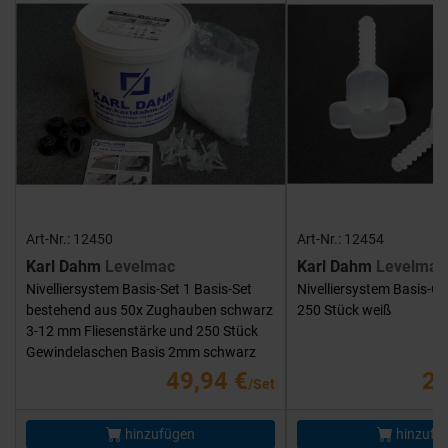
Art-Nr.: 12450
Art-Nr.: 12454
Karl Dahm
Levelmac
Karl Dahm
Levelmac
Nivelliersystem Basis-Set 1 Basis-Set
Nivelliersystem Basis-G
bestehend aus 50x Zughauben schwarz
250 Stück weiß
3-12 mm Fliesenstärke und 250 Stück
Gewindelaschen Basis 2mm schwarz
49,94 €
25
/Set
hinzufügen
hinzufü