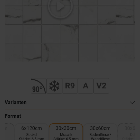
Varianten
Format
0cm
6x120cm
30x30cm
30x60cm
30x60
el
Sockel
Mosaik
Bodenfliese /
Dekor
Stärke: 6,5 mm
Stärke: 6,5 mm
Wandfliese
Stärke: 6