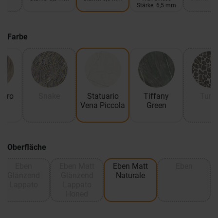
Stärke: 6,5 mm
Farbe
edro
Snake
Statuario
Tiffany
Turtl
Vena Piccola
Green
Oberfläche
Eben
Eben Matt
Eben Matt
Eben
Glänzend
Glänzend
Naturale
Lappato
Lappato
Honed