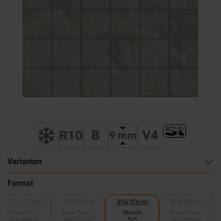
Varianten
Format
18,2x21cm
20x20cm
30x30cm
80x80cm
Bodenfliese /
Bodenfliese /
Mosaik
Bodenfliese /
Wandfliese
Wandfliese
5x5
Wandfliese