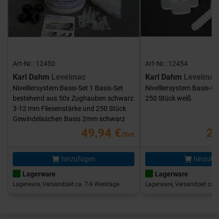
Art-Nr.: 12450
Art-Nr.: 12454
Karl Dahm
Levelmac
Karl Dahm
Levelmac
Nivelliersystem Basis-Set 1 Basis-Set
Nivelliersystem Basis-G
bestehend aus 50x Zughauben schwarz
250 Stück weiß
3-12 mm Fliesenstärke und 250 Stück
Gewindelaschen Basis 2mm schwarz
49,94 €
25
/Set
hinzufügen
hinzufü
Lagerware
Lagerware
Lagerware, Versandzeit ca. 7-9 Werktage
Lagerware, Versandzeit ca. 