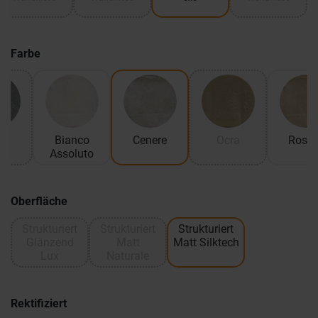
Farbe
re
Bianco
Cenere
Ocra
Rosat
Assoluto
Oberfläche
Strukturiert
Strukturiert
Strukturiert
Glänzend
Matt
Matt Silktech
Lux
Naturale
Rektifiziert