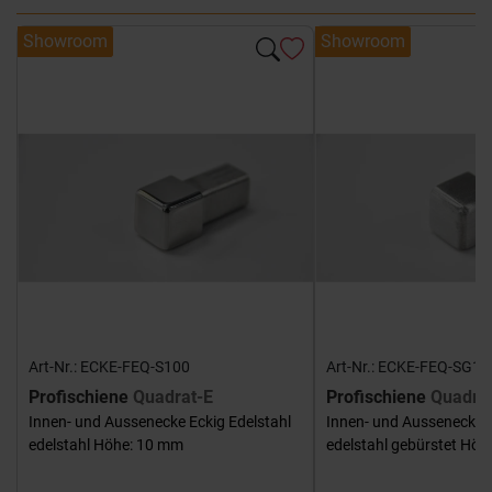
Showroom
Showroom
Art-Nr.: ECKE-FEQ-S100
Art-Nr.: ECKE-FEQ-SG10
Profischiene
Quadrat-E
Profischiene
Quadra
Innen- und Aussenecke Eckig Edelstahl
Innen- und Aussenecke E
edelstahl Höhe: 10 mm
edelstahl gebürstet Hö