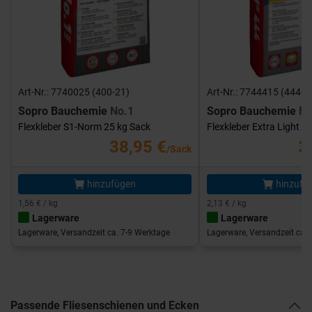
Art-Nr.: 7740025 (400-21)
Art-Nr.: 7744415 (444-1
Sopro Bauchemie
No.1
Sopro Bauchemie
FK
Flexkleber S1-Norm 25 kg Sack
Flexkleber Extra Light 1
38,95 €
3
/Sack
hinzufügen
hinzufü
1,56 € / kg
2,13 € / kg
Lagerware
Lagerware
Lagerware, Versandzeit ca. 7-9 Werktage
Lagerware, Versandzeit ca. 
Passende Fliesenschienen und Ecken