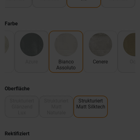
Farbe
io
Azure
Bianco
Cenere
Ocra
Assoluto
Oberfläche
Strukturiert
Strukturiert
Strukturiert
Glänzend
Matt
Matt Silktech
Lux
Naturale
Rektifiziert