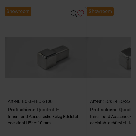
Showroom
Showroom
Art-Nr.: ECKE-FEQ-S100
Art-Nr.: ECKE-FEQ-SG10
Profischiene
Quadrat-E
Profischiene
Quadra
Innen- und Aussenecke Eckig Edelstahl
Innen- und Aussenecke E
edelstahl Höhe: 10 mm
edelstahl gebürstet Hö