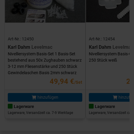
Art-Nr.: 12450
Art-Nr.: 12454
Karl Dahm
Levelmac
Karl Dahm
Levelmac
Nivelliersystem Basis-Set 1 Basis-Set
Nivelliersystem Basis-G
bestehend aus 50x Zughauben schwarz
250 Stück weiß
3-12 mm Fliesenstärke und 250 Stück
Gewindelaschen Basis 2mm schwarz
49,94 €
25
/Set
hinzufügen
hinzufü
Lagerware
Lagerware
Lagerware, Versandzeit ca. 7-9 Werktage
Lagerware, Versandzeit ca. 