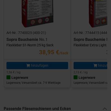
Art-Nr.: 7740025 (400-21)
Art-Nr.: 7744415 (444-1
Sopro Bauchemie
No.1
Sopro Bauchemie
FK
Flexkleber S1-Norm 25 kg Sack
Flexkleber Extra Light 1
38,95 €
3
/Sack
hinzufügen
hinzufü
1,56 € / kg
2,13 € / kg
Lagerware
Lagerware
Lagerware, Versandzeit ca. 7-9 Werktage
Lagerware, Versandzeit ca. 
Passende Fliesenschienen und Ecken