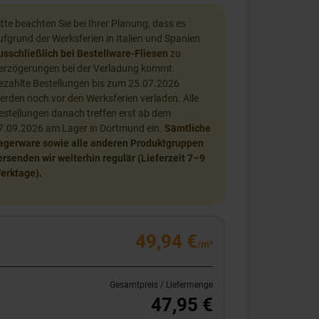
itte beachten Sie bei Ihrer Planung, dass es
ufgrund der Werksferien in Italien und Spanien
usschließlich bei Bestellware-Fliesen
zu
erzögerungen bei der Verladung kommt.
ezahlte Bestellungen bis zum 25.07.2026
erden noch vor den Werksferien verladen. Alle
estellungen danach treffen erst ab dem
7.09.2026 am Lager in Dortmund ein.
Sämtliche
agerware sowie alle anderen Produktgruppen
ersenden wir weiterhin regulär (Lieferzeit 7–9
erktage).
49,94 €
/m²
Gesamtpreis / Liefermenge
47,95 €