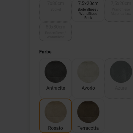
7x80cm
7,5x20cm
7,5x20cm
Sockel
Bodenfliese /
Wandfliese
Wandfliese
Majolica Lux
Brick
80x80cm
Bodenfliese /
Wandfliese
Farbe
Antracite
Avorio
Azure
Rosato
Terracotta