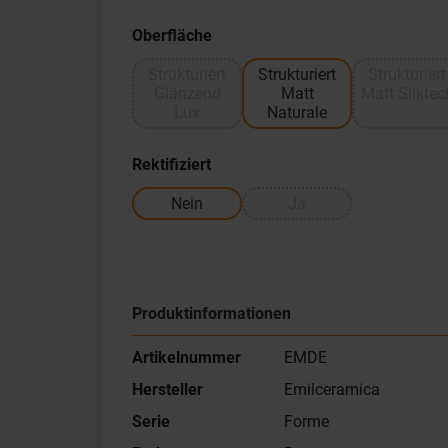
Oberfläche
Strukturiert
Strukturiert
Strukturiert
Glänzend
Matt
Matt Silktec
Lux
Naturale
Rektifiziert
Nein
Ja
Produktinformationen
Artikelnummer
EMDE
Hersteller
Emilceramica
Serie
Forme