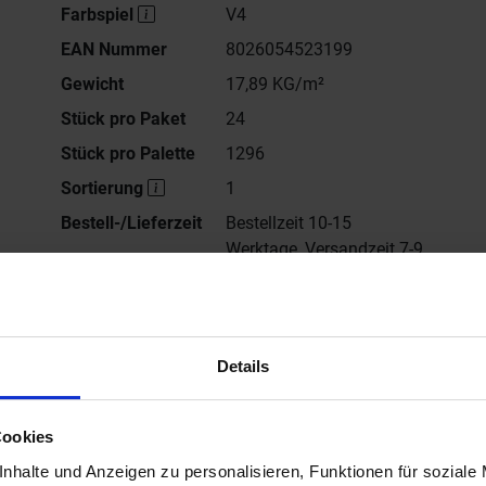
Farbspiel
V4
EAN Nummer
8026054523199
Gewicht
17,89 KG/m²
Stück pro Paket
24
Stück pro Palette
1296
Sortierung
1
Bestell-/Lieferzeit
Bestellzeit 10-15
Werktage, Versandzeit 7-9
Werktage
Details
Alle Serien von
Emilceramica
Cookies
eller Website von Emilceramica Forme
nhalte und Anzeigen zu personalisieren, Funktionen für soziale