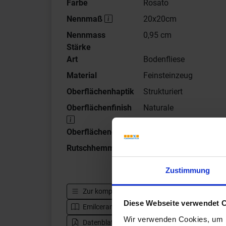
Farbe
Rosato
Nennmaß
20x20cm
Nennmass
0,95 cm
Stärke
Art
Bodenfliese
Material
Feinsteinzeug
Oberflächenhaptik
Strukturiert
Oberflächenfinish
Naturale
Oberflächenoptik
Matt
Rutschhemmung
R10
Zustimmung
Zur kompletten Serie
Emilceramica Forme
Diese Webseite verwendet 
Emilceramica Forme - Katalog
Zur Herst
Wir verwenden Cookies, um I
Datenblatt herunterladen - PDF