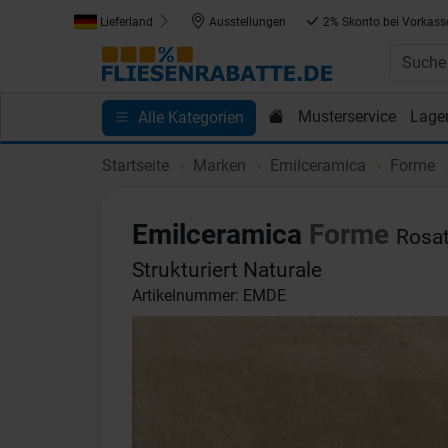
Lieferland
Ausstellungen
2% Skonto bei Vorkass
Musterservice
Lage
Alle Kategorien
Kundenprojekte
Blog
Einkaufen bei Fliesenrab
Startseite
Marken
Emilceramica
Forme
Emilceramica
Forme
Rosat
Strukturiert Naturale
Artikelnummer: EMDE