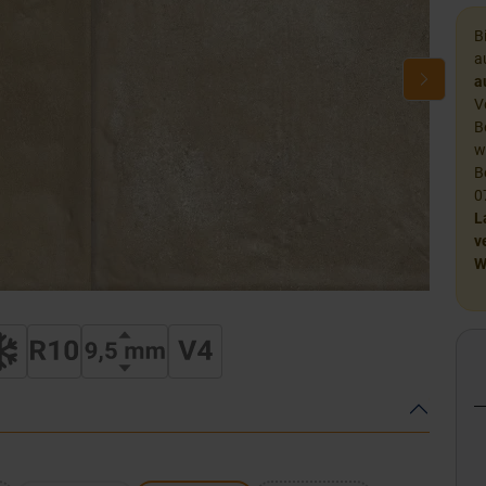
B
a
a
V
B
w
B
0
L
v
W