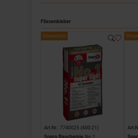
Fliesenkleber
Showroom
Show
Art-Nr.: 7740025 (400-21)
Art-
Sopro Bauchemie
No.1
Sop