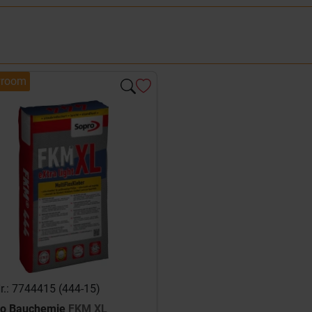
room
Nr.: 7744415 (444-15)
ro Bauchemie
FKM XL