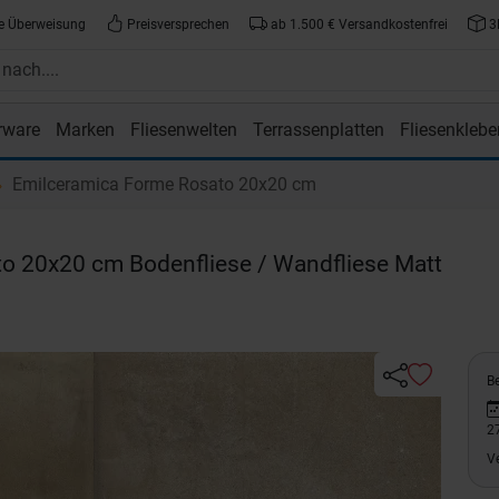
e Überweisung
Preisversprechen
ab 1.500 € Versandkostenfrei
3
rware
Marken
Fliesenwelten
Terrassenplatten
Fliesenklebe
atte.de
Emilceramica Forme Rosato 20x20 cm
o 20x20 cm Bodenfliese / Wandfliese Matt
Be
2
V