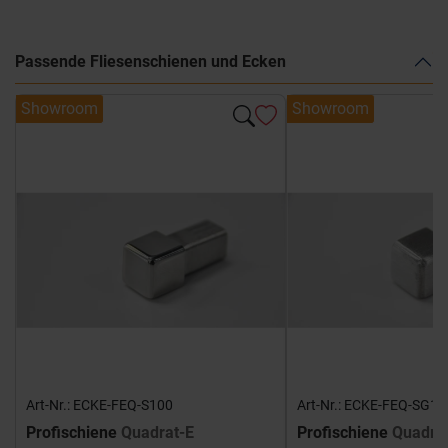
Passende Fliesenschienen und Ecken
Showroom
Showroom
Art-Nr.: ECKE-FEQ-S100
Art-Nr.: ECKE-FEQ-SG10
Profischiene
Quadrat-E
Profischiene
Quadra