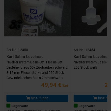
Art-Nr.: 12450
Art-Nr.: 12454
Karl Dahm
Levelmac
Karl Dahm
Levelmac
Nivelliersystem Basis-Set 1 Basis-Set
Nivelliersystem Basis-G
bestehend aus 50x Zughauben schwarz
250 Stück weiß
3-12 mm Fliesenstärke und 250 Stück
Gewindelaschen Basis 2mm schwarz
49,94 €
25
/Set
hinzufügen
hinzufü
Lagerware
Lagerware