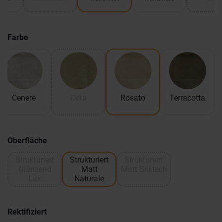
k
Farbe
Cenere
Ocra
Rosato
Terracotta
Oberfläche
Strukturiert
Strukturiert
Strukturiert
Glänzend
Matt
Matt Silktech
Lux
Naturale
Rektifiziert