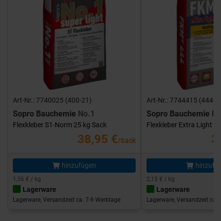
Art-Nr.: 7740025 (400-21)
Art-Nr.: 7744415 (444-1
Sopro Bauchemie
No.1
Sopro Bauchemie
FK
Flexkleber S1-Norm 25 kg Sack
Flexkleber Extra Light 1
38,95 €
3
/Sack
hinzufügen
hinzufü
1,56 € / kg
2,13 € / kg
Lagerware
Lagerware
Lagerware, Versandzeit ca. 7-9 Werktage
Lagerware, Versandzeit ca. 