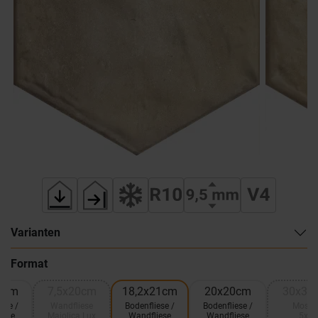
Varianten
Format
0cm
7,5x20cm
18,2x21cm
20x20cm
30x30
ese /
Wandfliese
Bodenfliese /
Bodenfliese /
Mosai
iese
Majolica Lux
Wandfliese
Wandfliese
5x5