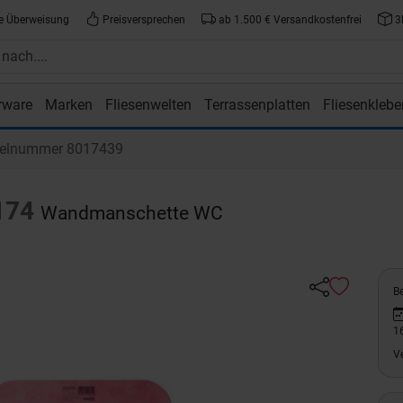
e Überweisung
Preisversprechen
ab 1.500 € Versandkostenfrei
3
rware
Marken
Fliesenwelten
Terrassenplatten
Fliesenklebe
atte.de
kelnummer 8017439
174
Wandmanschette WC
Be
1
V