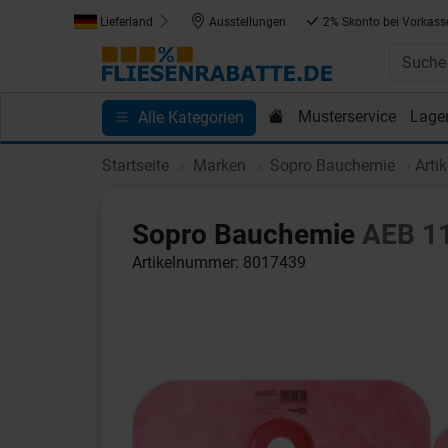
Lieferland
Ausstellungen
2% Skonto bei Vorkass
Musterservice
Lage
Alle Kategorien
Kundenprojekte
Blog
Einkaufen bei Fliesenrab
Startseite
Marken
Sopro Bauchemie
Arti
Sopro Bauchemie
AEB 1
Artikelnummer: 8017439