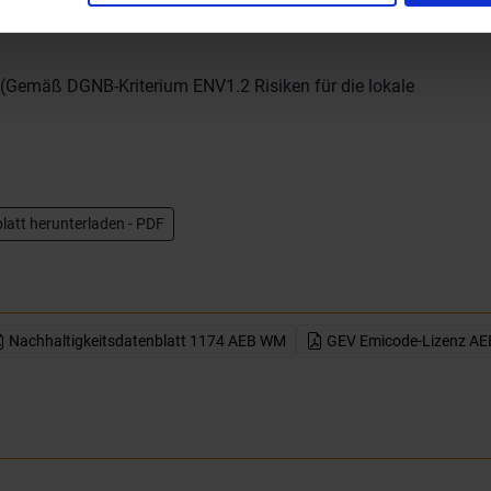
ngungen der Anschlussfläche mit einer Dichtmanschette
 (Gemäß DGNB-Kriterium ENV1.2 Risiken für die lokale
latt herunterladen - PDF
Nachhaltigkeitsdatenblatt 1174 AEB WM
GEV Emicode-Lizenz AE