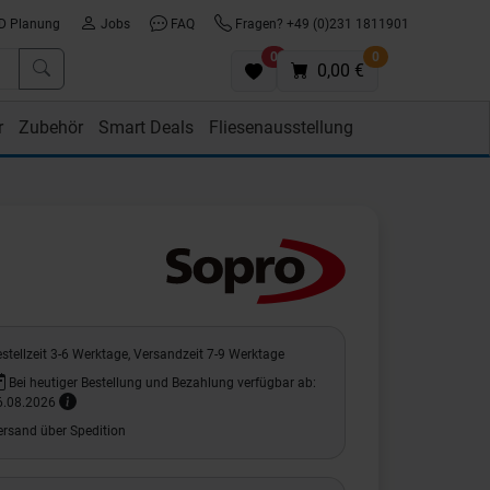
D Planung
Jobs
FAQ
Fragen? +49 (0)231 1811901
0
0
0,00 €
r
Zubehör
Smart Deals
Fliesenausstellung
stellzeit 3-6 Werktage, Versandzeit 7-9 Werktage
Bei heutiger Bestellung und Bezahlung verfügbar ab:
6.08.2026
ersand über Spedition