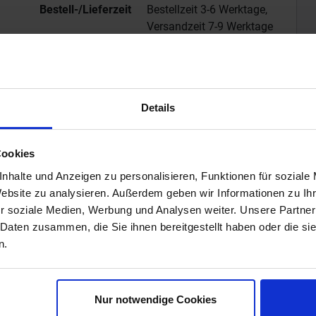
Bestell-/Lieferzeit
Bestellzeit 3-6 Werktage,
Versandzeit 7-9 Werktage
Besondere
ec1 plus
Eigenschaft
Details
Cookies
nhalte und Anzeigen zu personalisieren, Funktionen für soziale
n Vliesgewebe beschichtete Spezial-Wandmanschette zum
Website zu analysieren. Außerdem geben wir Informationen zu I
 von WC-Anlagen. Mit der Sopro AEB WC
r soziale Medien, Werbung und Analysen weiter. Unsere Partner
ringung des Wasserzuflusses, die Rohrdurchdringung
 Daten zusammen, die Sie ihnen bereitgestellt haben oder die s
bolzen der Toilettenhalterungen gleichzeitig abdichten.
n.
 Gebrauchsmuster DE 20 2018 105 575 geschützt
Nur notwendige Cookies
fluss und Wandhalterungen