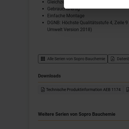
Gleichzeitiges Abdichten aller Durchdri
Gebrauchsfertig
Einfache Montage
DGNB: Höchste Qualitätsstufe 4, Zeile 9
Umwelt Version 2018)
Alle Serien von
Sopro Bauchemie
Datenb
Downloads
Technische Produktinformation AEB 1174
Weitere Serien von Sopro Bauchemie