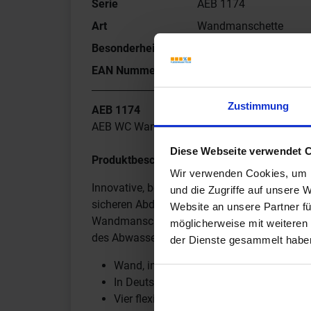
Serie
AEB 1174
Art
Wandmanschette
Besonderheit
WC
EAN Nummer
4005734117419
Zustimmung
AEB 1174
AEB WC Wandmanschette
Diese Webseite verwendet 
Produktbeschreibung:
Wir verwenden Cookies, um I
Innovative, beidseitig mit einem spezielle
und die Zugriffe auf unsere 
sicheren Abdichten der Rohrdurchführungen
Website an unsere Partner fü
Wandmanschette lassen sich die Rohrdurchd
möglicherweise mit weiteren
des Abwasserrohres sowie die beiden Gewinde
der Dienste gesammelt habe
Wand, innen und außen
In Deutschland durch das eingetragene
Vier flexible Dehnzonen für Zufluss, Ab