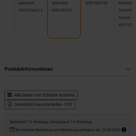
t
gebürstet
gebürstet
KDR15ED1SB
Edelstahl
D1S
KDR10V4AD1S
KDR15ED1S
Ölschliff
bronze
KDR10EO
Produktinformationen
Alle Serien von
Schlüter Systems
Datenblatt herunterladen - PDF
Bestellzeit 7-9 Werktage, Versandzeit 7-9 Werktage
Bei heutiger Bestellung und Bezahlung verfügbar ab: 20.08.2026