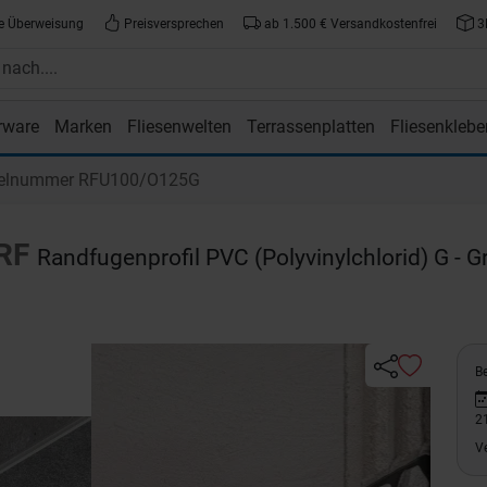
e Überweisung
Preisversprechen
ab 1.500 € Versandkostenfrei
3
rware
Marken
Fliesenwelten
Terrassenplatten
Fliesenklebe
atte.de
kelnummer RFU100/O125G
RF
Randfugenprofil PVC (Polyvinylchlorid) G - G
Be
2
V