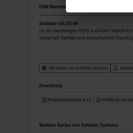
EAN Nummer
4011832100697
Schlüter-DILEX-RF
ist ein zweiteiliges Profil aus Hart-/Weich-K
dauerhaft flexible und wartungsfreie Randf
Alle Serien von
Schlüter Systems
Datenbl
Downloads
Produktdatenblatt 4.14
Profile für wart
Weitere Serien von Schlüter Systems