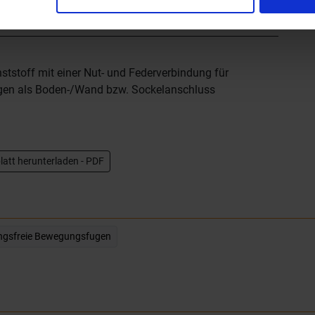
unststoff mit einer Nut- und Federverbindung für
ugen als Boden-/Wand bzw. Sockelanschluss
att herunterladen - PDF
ungsfreie Bewegungsfugen