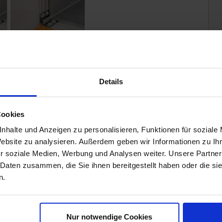
PG -
Pastellgrau
Details
Cookies
nhalte und Anzeigen zu personalisieren, Funktionen für soziale
Gewicht
0,405 KG/Stück
Website zu analysieren. Außerdem geben wir Informationen zu I
r soziale Medien, Werbung und Analysen weiter. Unsere Partner
Stück pro Paket
1
 Daten zusammen, die Sie ihnen bereitgestellt haben oder die s
Höhe mm
10 mm
n.
Länge m
2,5 m
Bestell-/Lieferzeit
Bestellzeit 7-9 Werktage,
Nur notwendige Cookies
Versandzeit 7-9 Werktage