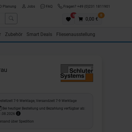
D Planung
Jobs
FAQ
Fragen? +49 (0)231 1811901
0
0
0,00 €
r
Zubehör
Smart Deals
Fliesenausstellung
rau
stellzeit 7-9 Werktage, Versandzeit 7-9 Werktage
Bei heutiger Bestellung und Bezahlung verfügbar ab:
1.08.2026
ersand über Spedition