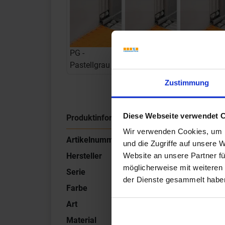
PG -
PG -
PG -
Pastellgrau
Pastellgrau
Pastellgrau
Zustimmung
Diese Webseite verwendet 
Produktinformationen
Wir verwenden Cookies, um I
Artikelnummer
RFU100/O125G
und die Zugriffe auf unsere 
Hersteller
Schlüter Systems
Website an unsere Partner fü
möglicherweise mit weiteren
Serie
DILEX-RF
der Dienste gesammelt habe
Farbe
G - Grau
Art
Randfugenprofil
Material
PVC (Polyvinylchlorid)