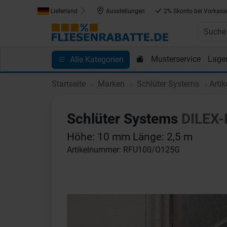
Lieferland
Ausstellungen
2% Skonto bei Vorkass
Musterservice
Lage
Alle Kategorien
Kundenprojekte
Blog
Einkaufen bei Fliesenrab
Startseite
Marken
Schlüter Systems
Arti
Schlüter Systems
DILEX-
Höhe: 10 mm Länge: 2,5 m
Artikelnummer: RFU100/O125G