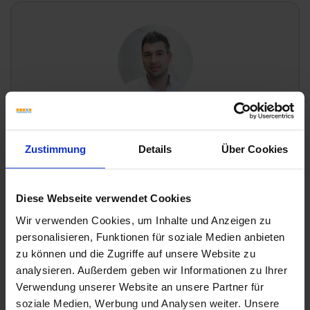
Wünschen Sie eine Beratung?
Unsere Experten sind für Sie da:
Zustimmung
Details
Über Cookies
Mo. - Fr. 09.00 - 18.00 Uhr
Sa 10.00 - 13.00 Uhr
Diese Webseite verwendet Cookies
+49 (0) 231 - 18 11 901
Wir verwenden Cookies, um Inhalte und Anzeigen zu
Anfrage zum Produkt
personalisieren, Funktionen für soziale Medien anbieten
zu können und die Zugriffe auf unsere Website zu
analysieren. Außerdem geben wir Informationen zu Ihrer
Downloads
Verwendung unserer Website an unsere Partner für
soziale Medien, Werbung und Analysen weiter. Unsere
Schlüter-TRENDLINE Produkte für Designwelten