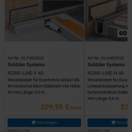
Art-Nr.: KLF40GE60
Art-Nr.: KLH40GE60
Schlüter Systems
Schlüter Systems
KERDI-LINE-F 40
KERDI-LINE-H 40
Rinnenkörper für Duschrinne Ablauf DN
Rinnenkörper für Duschr
40 horizontal 60cm Edelstahl V4A Höhe:
Linienentwässerung Abl
60 mm Länge: 0,6 m
horizontal 60cm Edelsta
mm Länge: 0,6 m
209,95 €
235
/Stück
hinzufügen
hinzufü
349,92 € / lfm
393,30 € / lfm