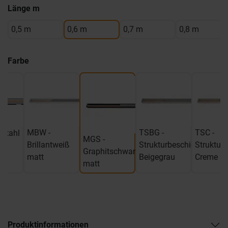
Länge m
0,5 m
0,6 m
0,7 m
0,8 m
Farbe
MBW -
TSBG -
TSC -
lstahl
MGS -
Brillantweiß
Strukturbeschichtet
Strukturb
Graphitschwarz
matt
Beigegrau
Creme
matt
Produktinformationen