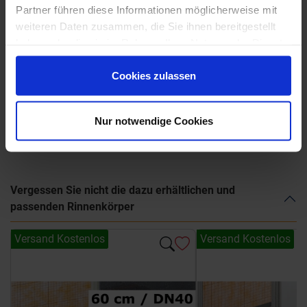
Partner führen diese Informationen möglicherweise mit
My Schlüter-KERDI-LINE – Kreativ. Individuell. Einzigartig.
weiteren Daten zusammen, die Sie ihnen bereitgestellt
Schlüter-Systems – Innovationen für grenzenloses
haben oder die sie im Rahmen Ihrer Nutzung der Dienste
Duschvergnügen
gesammelt haben.
Cookies zulassen
Schlüter-KERDI-LINE Produktdatenblatt 8.7
Nur notwendige Cookies
Weitere Serien von Schlüter Systems
Vergessen Sie nicht die dazu erhältlichen und
passenden Rinnenkörper
Versand Kostenlos
Versand Kostenlos