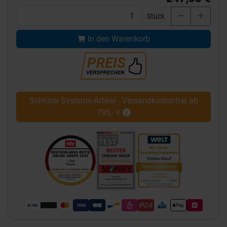
Stück
In den Warenkorb
Schlüter Systems-Artikel - Versandkostenfrei ab
795,- €