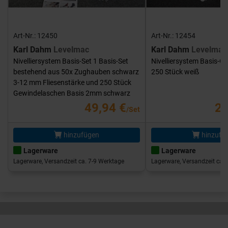
Art-Nr.: 12450
Art-Nr.: 12454
Karl Dahm
Levelmac
Karl Dahm
Levelmac
Nivelliersystem Basis-Set 1 Basis-Set
Nivelliersystem Basis-G
bestehend aus 50x Zughauben schwarz
250 Stück weiß
3-12 mm Fliesenstärke und 250 Stück
Gewindelaschen Basis 2mm schwarz
49,94 €
25
/Set
hinzufügen
hinzufü
Lagerware
Lagerware
Lagerware, Versandzeit ca. 7-9 Werktage
Lagerware, Versandzeit ca. 