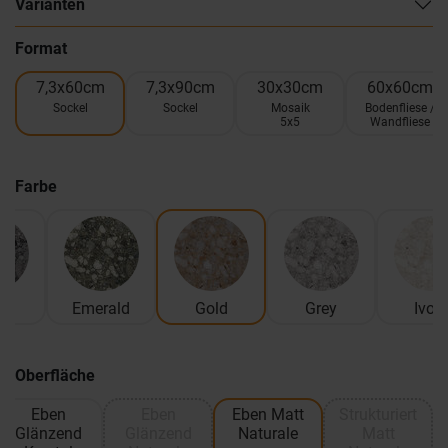
Varianten
Format
7,3x60cm
7,3x90cm
30x30cm
60x60cm
Sockel
Sockel
Mosaik
Bodenfliese /
5x5
Wandfliese
Farbe
k
Emerald
Gold
Grey
Ivory
Oberfläche
Eben
Eben
Eben Matt
Strukturiert
Glänzend
Glänzend
Naturale
Matt