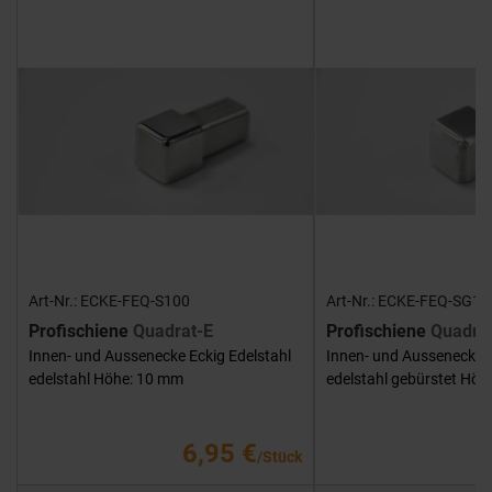
Art-Nr.: ECKE-FEQ-S100
Art-Nr.: ECKE-FEQ-SG10
Profischiene
Quadrat-E
Profischiene
Quadra
Innen- und Aussenecke Eckig Edelstahl
Innen- und Aussenecke E
edelstahl Höhe: 10 mm
edelstahl gebürstet Hö
6,95 €
/Stück