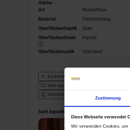
Stärke
Art
Bodenfliese
Material
Feinsteinzeug
Oberflächenhaptik
Eben
Oberflächenfinish
Krystal
Oberflächenoptik
Glänzend
Zur kompletten Serie
Sant Agostino Venistone
Sant Agostino Venistone - Katalog
Zur H
Datenblatt herunterladen - PDF
Zustimmung
Sant Agostino Venistone Impressionen
Diese Webseite verwendet 
Wir verwenden Cookies, um I