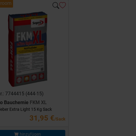
room
Nr.: 7744415 (444-15)
ro Bauchemie
FKM XL
leber Extra Light 15 Kg Sack
31,95 €
/Sack
hinzufügen