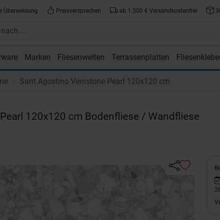
e Überweisung
Preisversprechen
ab 1.500 € Versandkostenfrei
3
rware
Marken
Fliesenwelten
Terrassenplatten
Fliesenklebe
atte.de
one
Sant Agostino Venistone Pearl 120x120 cm
Pearl 120x120 cm Bodenfliese / Wandfliese
Be
2
V