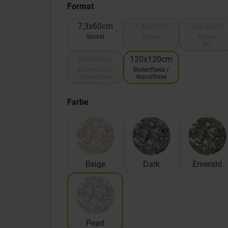
Format
7,3x60cm
7,3x90cm
30x30cm
Sockel
Sockel
Mosaik
5x5
90x90cm
120x120cm
Bodenfliese /
Bodenfliese /
Wandfliese
Wandfliese
Farbe
Beige
Dark
Emerald
Pearl