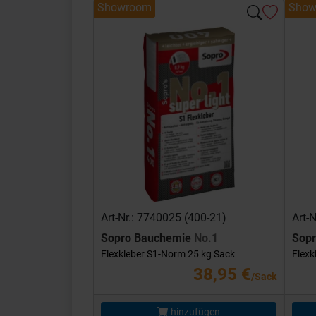
Showroom
Show
Art-Nr.: 7740025 (400-21)
Art-
Sopro Bauchemie
No.1
Sop
Flexkleber S1-Norm 25 kg Sack
Flexk
38,95 €
/Sack
hinzufügen