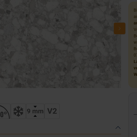
B
a
a
V
B
w
B
0
L
v
W