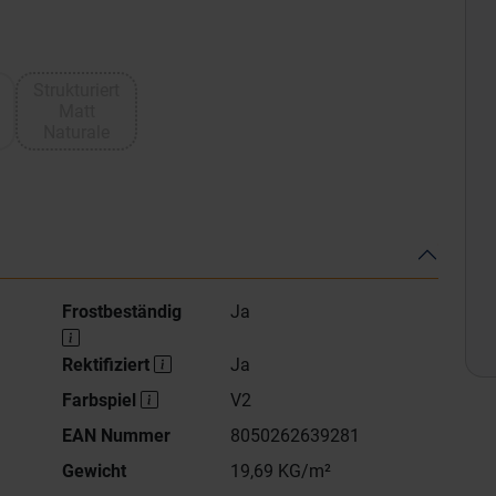
Strukturiert
Matt
Naturale
Frostbeständig
Ja
Rektifiziert
Ja
Farbspiel
V2
EAN Nummer
8050262639281
Gewicht
19,69 KG/m²