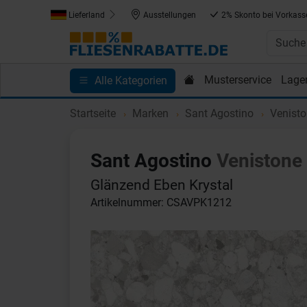
Lieferland
Ausstellungen
2% Skonto bei Vorkass
Musterservice
Lage
Alle Kategorien
Kundenprojekte
Blog
Einkaufen bei Fliesenrab
Startseite
Marken
Sant Agostino
Venist
Sant Agostino
Venistone
Glänzend Eben Krystal
Artikelnummer: CSAVPK1212