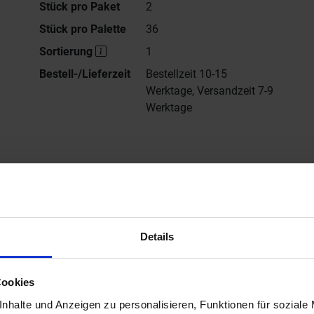
Stück pro Paket
2
Stück pro Palette
36
Sortierung
1
Bestell-/Lieferzeit
Bestellzeit 10-15
Werktage, Versandzeit 7-9
Werktage
Alle Serien von
Sant Agostino
ersteller Website von Sant Agostino Venistone
Details
Cookies
nhalte und Anzeigen zu personalisieren, Funktionen für soziale