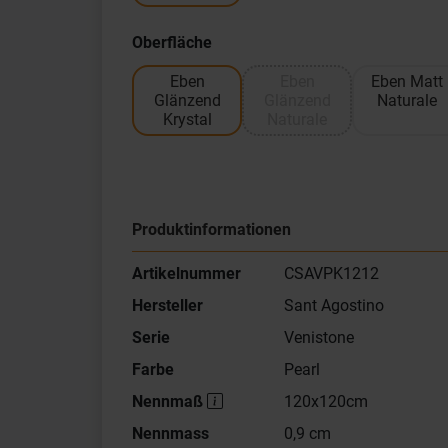
Oberfläche
Eben
Eben
Eben Matt
Glänzend
Glänzend
Naturale
Krystal
Naturale
Produktinformationen
Artikelnummer
CSAVPK1212
Hersteller
Sant Agostino
Serie
Venistone
Farbe
Pearl
Nennmaß
120x120cm
Nennmass
0,9 cm