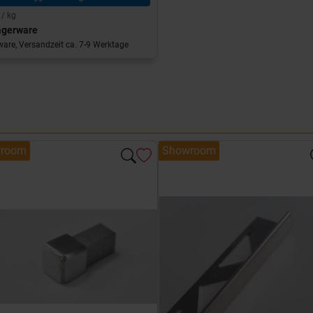
 / kg
agerware
are, Versandzeit ca. 7-9 Werktage
room
Showroom