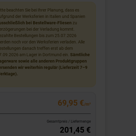
itte beachten Sie bei Ihrer Planung, dass es
ufgrund der Werksferien in Italien und Spanien
usschließlich bei Bestellware-Fliesen
zu
erzögerungen bei der Verladung kommt.
ezahlte Bestellungen bis zum 25.07.2026
erden noch vor den Werksferien verladen. Alle
estellungen danach treffen erst ab dem
7.09.2026 am Lager in Dortmund ein.
Sämtliche
agerware sowie alle anderen Produktgruppen
ersenden wir weiterhin regulär (Lieferzeit 7–9
erktage).
69,95 €
/m²
Gesamtpreis / Liefermenge
201,45 €