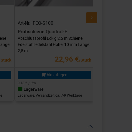
Art-Nr.: FEQ-S100
Art-Nr.: FEQ-SG
Profischiene
Quadrat-E
Profischiene
Qu
iene
Abschlussprofil Eckig 2,5 m Schiene
Abschlussprofil Ec
Länge:
Edelstahl edelstahl Höhe: 10 mm Länge:
Edelstahl edelstah
2,5 m
mm Länge: 2,5 m
22,96 €
/Stück
/Stück
hinzufügen
hi
9,18 € / lfm
11,58 € / lfm
Lagerware
Lagerware
ge
Lagerware, Versandzeit ca. 7-9 Werktage
Lagerware, Versandze