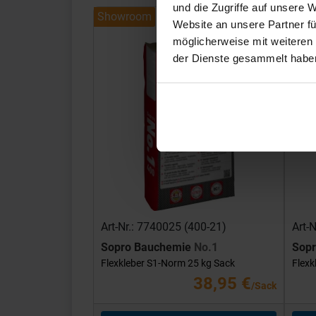
und die Zugriffe auf unsere 
Showroom
Show
Website an unsere Partner fü
möglicherweise mit weiteren
der Dienste gesammelt habe
Art-Nr.: 7740025 (400-21)
Art-
Sopro Bauchemie
No.1
Sop
Flexkleber S1-Norm 25 kg Sack
Flexk
38,95 €
/Sack