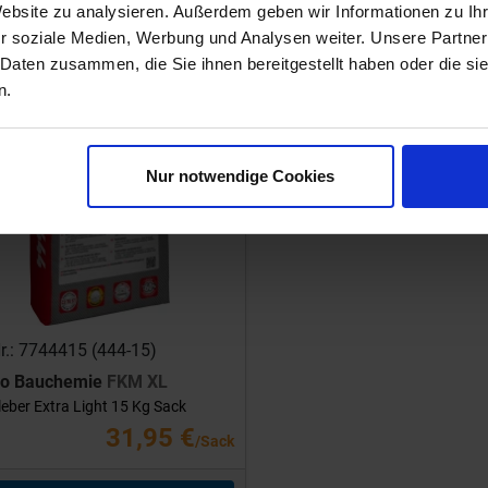
Website zu analysieren. Außerdem geben wir Informationen zu I
room
r soziale Medien, Werbung und Analysen weiter. Unsere Partner
 Daten zusammen, die Sie ihnen bereitgestellt haben oder die s
n.
Nur notwendige Cookies
Nr.: 7744415 (444-15)
ro Bauchemie
FKM XL
leber Extra Light 15 Kg Sack
31,95 €
/Sack