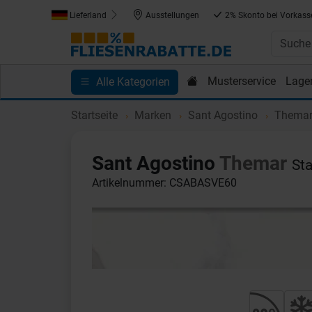
Lieferland
Ausstellungen
2% Skonto bei Vorkass
Musterservice
Lage
Alle Kategorien
Kundenprojekte
Blog
Einkaufen bei Fliesenrab
Startseite
Marken
Sant Agostino
Thema
Sant Agostino
Themar
St
Artikelnummer: CSABASVE60