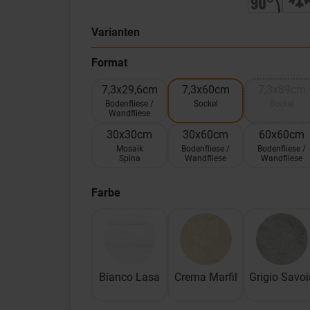
Varianten
Format
7,3x29,6cm
7,3x60cm
7,3x89cm
Bodenfliese /
Sockel
Sockel
Wandfliese
30x30cm
30x60cm
60x60cm
Mosaik
Bodenfliese /
Bodenfliese /
Spina
Wandfliese
Wandfliese
Farbe
Bianco Lasa
Crema Marfil
Grigio Savoi