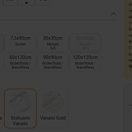
B
a
a
V
B
w
7,3x90cm
30x30cm
30x30cm
B
Sockel
Mosaik
Mosaik
0
5x5
Rete
L
60x120cm
90x90cm
120x120cm
v
Bodenfliese /
Bodenfliese /
Bodenfliese /
W
Wandfliese
Wandfliese
Wandfliese
a
Statuario
Venato Gold
Venato