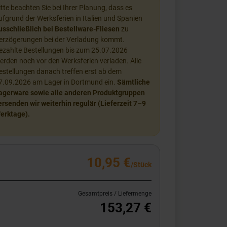
itte beachten Sie bei Ihrer Planung, dass es
ufgrund der Werksferien in Italien und Spanien
usschließlich bei Bestellware-Fliesen
zu
erzögerungen bei der Verladung kommt.
ezahlte Bestellungen bis zum 25.07.2026
erden noch vor den Werksferien verladen. Alle
estellungen danach treffen erst ab dem
7.09.2026 am Lager in Dortmund ein.
Sämtliche
agerware sowie alle anderen Produktgruppen
ersenden wir weiterhin regulär (Lieferzeit 7–9
erktage).
10,95 €
/Stück
Gesamtpreis / Liefermenge
153,27 €