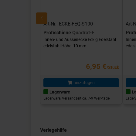
Art-Nr.: ECKE-FEQ-S100
Art-
Profischiene
Quadrat-E
Prof
Innen- und Aussenecke Eckig Edelstahl
Innen
edelstahl Höhe: 10 mm
edels
6,95 €
/Stück
hinzufügen
Lagerware
L
Lagerware, Versandzeit ca. 7-9 Werktage
Lagerw
Verlegehilfe