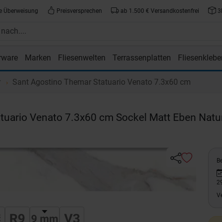
e Überweisung
Preisversprechen
ab 1.500 € Versandkostenfrei
3
rware
Marken
Fliesenwelten
Terrassenplatten
Fliesenklebe
atte.de
r
Sant Agostino Themar Statuario Venato 7.3x60 cm
atuario Venato 7.3x60 cm Sockel Matt Eben Natu
Be
2
V