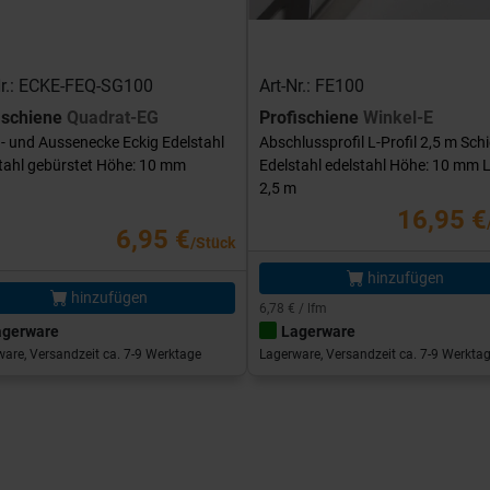
Nr.: ECKE-FEQ-SG100
Art-Nr.: FE100
ischiene
Quadrat-EG
Profischiene
Winkel-E
- und Aussenecke Eckig Edelstahl
Abschlussprofil L-Profil 2,5 m Sch
tahl gebürstet Höhe: 10 mm
Edelstahl edelstahl Höhe: 10 mm 
2,5 m
16,95 €
6,95 €
/Stück
hinzufügen
hinzufügen
6,78 € / lfm
agerware
Lagerware
are, Versandzeit ca. 7-9 Werktage
Lagerware, Versandzeit ca. 7-9 Werkta