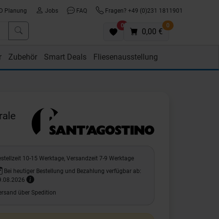
D Planung
Jobs
FAQ
Fragen? +49 (0)231 1811901
0
0
0,00 €
r
Zubehör
Smart Deals
Fliesenausstellung
rale
stellzeit 10-15 Werktage, Versandzeit 7-9 Werktage
Bei heutiger Bestellung und Bezahlung verfügbar ab:
9.08.2026
ersand über Spedition