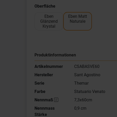
Oberfläche
Eben
Eben Matt
Glänzend
Naturale
Krystal
Produktinformationen
Artikelnummer
CSABASVE60
Hersteller
Sant Agostino
Serie
Themar
Farbe
Statuario Venato
Nennmaß
7,3x60cm
Nennmass
0,9 cm
Stärke