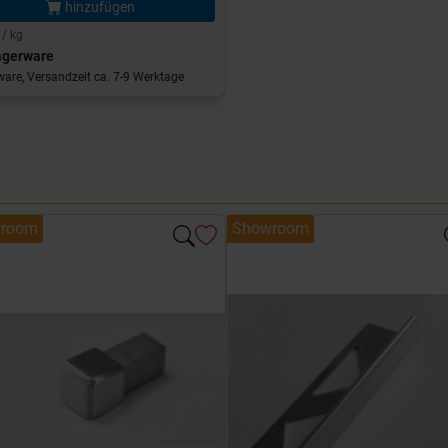
hinzufügen
 / kg
agerware
are, Versandzeit ca. 7-9 Werktage
room
Showroom