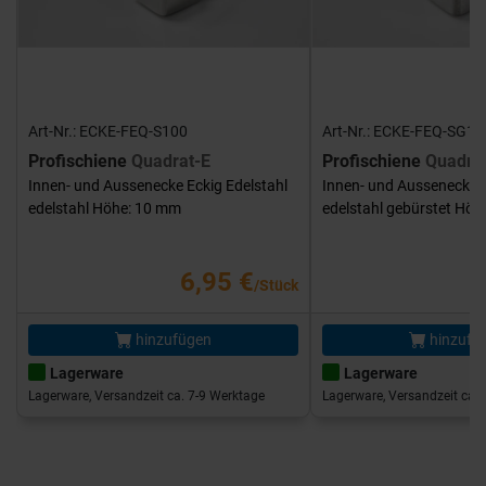
Art-Nr.: ECKE-FEQ-S100
Art-Nr.: ECKE-FEQ-SG10
Profischiene
Quadrat-E
Profischiene
Quadra
Innen- und Aussenecke Eckig Edelstahl
Innen- und Aussenecke E
edelstahl Höhe: 10 mm
edelstahl gebürstet Hö
6,95 €
/Stück
hinzufügen
hinzufü
Lagerware
Lagerware
Lagerware, Versandzeit ca. 7-9 Werktage
Lagerware, Versandzeit ca. 