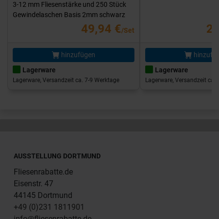
3-12 mm Fliesenstärke und 250 Stück
Gewindelaschen Basis 2mm schwarz
49,94 €
25
/Set
hinzufügen
hinzufü
Lagerware
Lagerware
Lagerware, Versandzeit ca. 7-9 Werktage
Lagerware, Versandzeit ca. 
AUSSTELLUNG DORTMUND
Fliesenrabatte.de
Eisenstr. 47
44145 Dortmund
+49 (0)231 1811901
info@fliesenrabatte.de