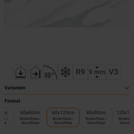
Varianten
Format
0cm
60x60cm
60x120cm
90x90cm
120x12
ese /
Bodenfliese /
Bodenfliese /
Bodenfliese /
Bodenflie
iese
Wandfliese
Wandfliese
Wandfliese
Wandfli