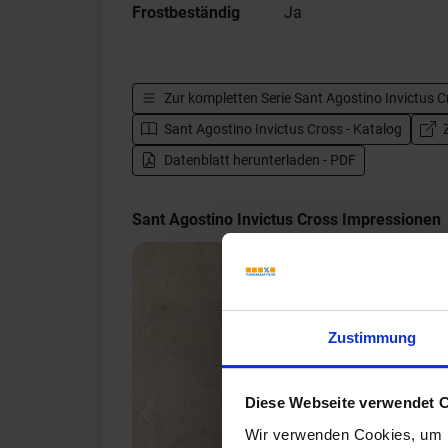
Frostbeständig
Ja
Zur kompletten Serie
Sant Agostino Invictus C
Sant Agostino Invictus Cross - Katalog
Z
Datenblatt herunterladen - PDF
Sant Agostino Invictus Cross Impressionen
Zustimmung
Diese Webseite verwendet 
Previous
Wir verwenden Cookies, um I