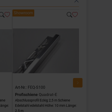
Showroom
Showroom
Art-Nr.: FEQ-S100
Art-Nr.: FEQ-SG
Profischiene
Quadrat-E
Profischiene
Qu
iene
Abschlussprofil Eckig 2,5 m Schiene
Abschlussprofil Ec
Länge:
Edelstahl edelstahl Höhe: 10 mm Länge:
Edelstahl edelstah
2,5 m
mm Länge: 2,5 m