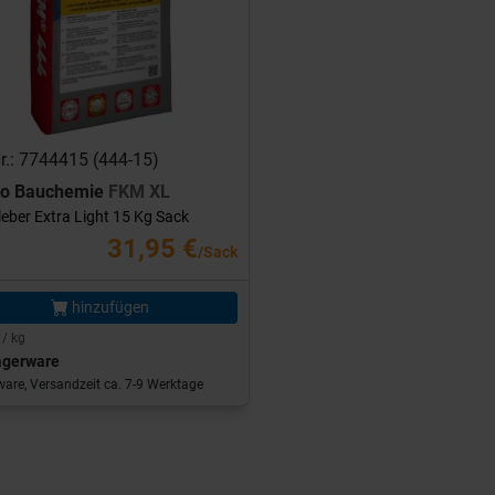
Nr.: 7744415 (444-15)
ro Bauchemie
FKM XL
leber Extra Light 15 Kg Sack
31,95 €
/Sack
hinzufügen
 / kg
agerware
are, Versandzeit ca. 7-9 Werktage