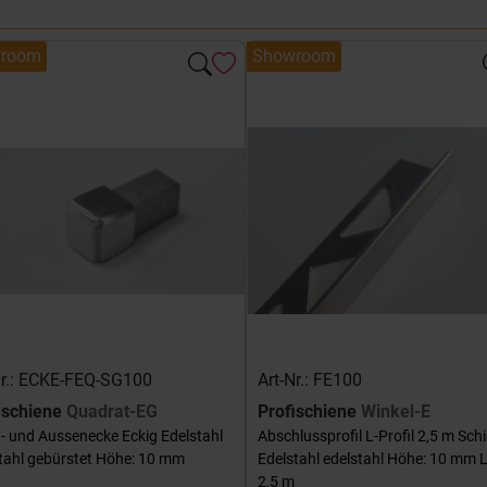
room
Showroom
Nr.: ECKE-FEQ-SG100
Art-Nr.: FE100
ischiene
Quadrat-EG
Profischiene
Winkel-E
- und Aussenecke Eckig Edelstahl
Abschlussprofil L-Profil 2,5 m Sch
tahl gebürstet Höhe: 10 mm
Edelstahl edelstahl Höhe: 10 mm 
2,5 m