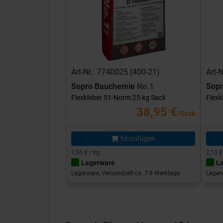
Art-Nr.: 7740025 (400-21)
Art-
Sopro Bauchemie
No.1
Sop
Flexkleber S1-Norm 25 kg Sack
Flexk
38,95 €
/Sack
hinzufügen
1,56 € / kg
2,13 €
Lagerware
L
Lagerware, Versandzeit ca. 7-9 Werktage
Lagerw