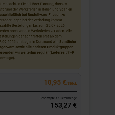
itte beachten Sie bei Ihrer Planung, dass es
ufgrund der Werksferien in Italien und Spanien
usschließlich bei Bestellware-Fliesen
zu
erzögerungen bei der Verladung kommt.
ezahlte Bestellungen bis zum 25.07.2026
erden noch vor den Werksferien verladen. Alle
estellungen danach treffen erst ab dem
7.09.2026 am Lager in Dortmund ein.
Sämtliche
agerware sowie alle anderen Produktgruppen
ersenden wir weiterhin regulär (Lieferzeit 7–9
erktage).
10,95 €
/Stück
Gesamtpreis / Liefermenge
153,27 €