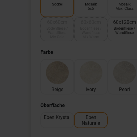
Sockel
Mosaik
Mosaik
5x5
Maxi Class
60x60cm
60x60cm
60x120cm
Bodenfliese /
Bodenfliese /
Bodenfliese /
Wandfliese
Wandfliese
Wandfliese
Mix Cold
Mix Warm
Farbe
Beige
Ivory
Pearl
Oberfläche
Eben Krystal
Eben
Naturale