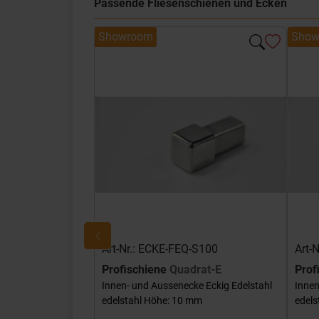
Passende Fliesenschienen und Ecken
Showroom
Show
Art-Nr.: ECKE-FEQ-S100
Art-
Profischiene
Quadrat-E
Prof
Innen- und Aussenecke Eckig Edelstahl
Innen
edelstahl Höhe: 10 mm
edels