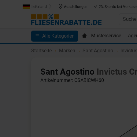
Lieferland
Ausstellungen
2% Skonto bei Vorkass
Musterservice
Lage
Alle Kategorien
Kundenprojekte
Blog
Einkaufen bei Fliesenrab
Startseite
Marken
Sant Agostino
Invictu
Sant Agostino
Invictus C
Artikelnummer: CSABICWH60