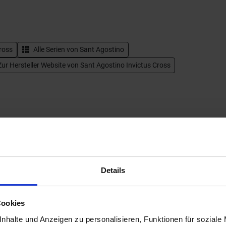
ross
Alle Serien von
Sant Agostino
ur Hersteller Website von Sant Agostino Invictus Cross
Details
Cookies
Next
nhalte und Anzeigen zu personalisieren, Funktionen für soziale