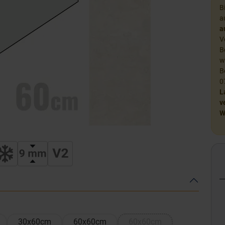
B
a
a
V
B
w
B
0
L
v
W
30x60cm
60x60cm
60x60cm