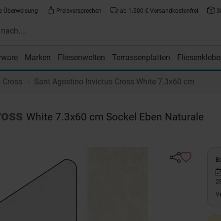
e Überweisung
Preisversprechen
ab 1.500 € Versandkostenfrei
3
rware
Marken
Fliesenwelten
Terrassenplatten
Fliesenklebe
atte.de
s Cross
Sant Agostino Invictus Cross White 7.3x60 cm
ross
White 7.3x60 cm Sockel Eben Naturale
Be
2
V