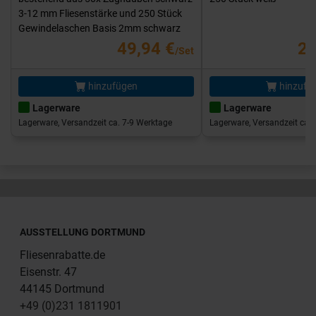
3-12 mm Fliesenstärke und 250 Stück
Gewindelaschen Basis 2mm schwarz
49,94 €
25
/Set
hinzufügen
hinzufü
Lagerware
Lagerware
Lagerware, Versandzeit ca. 7-9 Werktage
Lagerware, Versandzeit ca. 
AUSSTELLUNG DORTMUND
Fliesenrabatte.de
Eisenstr. 47
44145 Dortmund
+49 (0)231 1811901