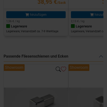
38,95 €
3
/Sack
hinzufügen
hinzufü
1,56 € / kg
2,13 € / kg
Lagerware
Lagerware
Lagerware, Versandzeit ca. 7-9 Werktage
Lagerware, Versandzeit ca. 
Passende Fliesenschienen und Ecken
Showroom
Showroom