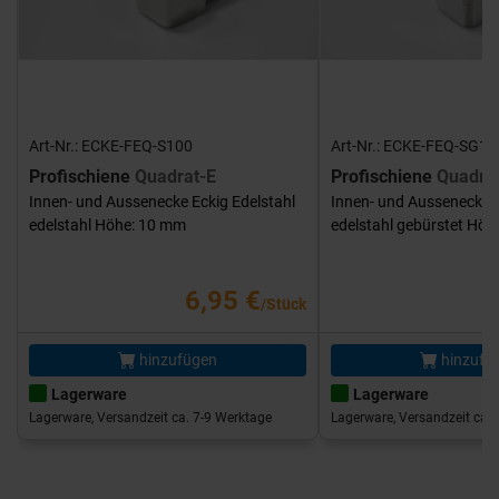
Art-Nr.: ECKE-FEQ-S100
Art-Nr.: ECKE-FEQ-SG10
Profischiene
Quadrat-E
Profischiene
Quadra
Innen- und Aussenecke Eckig Edelstahl
Innen- und Aussenecke E
edelstahl Höhe: 10 mm
edelstahl gebürstet Hö
6,95 €
/Stück
hinzufügen
hinzufü
Lagerware
Lagerware
Lagerware, Versandzeit ca. 7-9 Werktage
Lagerware, Versandzeit ca. 