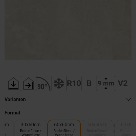
Varianten
Format
,5cm
30x60cm
60x60cm
60x60cm
60x60
ik
Bodenfliese /
Bodenfliese /
Bodenfliese /
Bodenflie
lass
Wandfliese
Wandfliese
Wandfliese
Wandfli