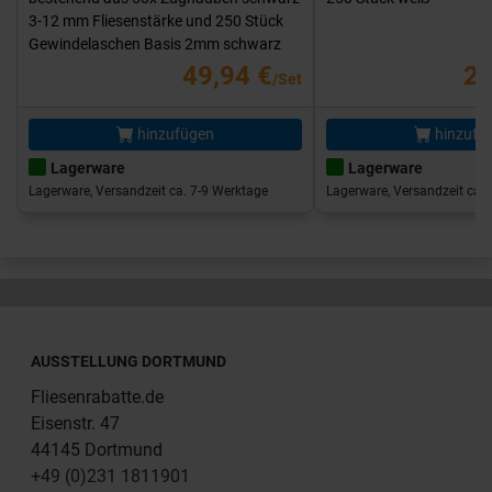
3-12 mm Fliesenstärke und 250 Stück
Gewindelaschen Basis 2mm schwarz
49,94 €
25
/Set
hinzufügen
hinzufü
Lagerware
Lagerware
Lagerware, Versandzeit ca. 7-9 Werktage
Lagerware, Versandzeit ca. 
AUSSTELLUNG DORTMUND
Fliesenrabatte.de
Eisenstr. 47
44145 Dortmund
+49 (0)231 1811901