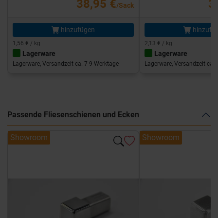
38,95 €
3
/Sack
hinzufügen
hinzufü
1,56 € / kg
2,13 € / kg
Lagerware
Lagerware
Lagerware, Versandzeit ca. 7-9 Werktage
Lagerware, Versandzeit ca. 
Passende Fliesenschienen und Ecken
Showroom
Showroom