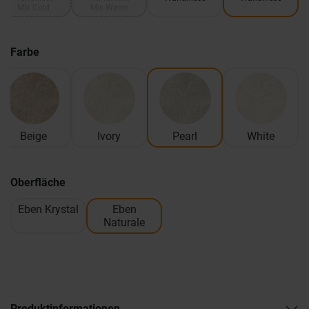
Mix Cold
Mix Warm
Farbe
Beige
Ivory
Pearl
White
Oberfläche
Eben Krystal
Eben
Naturale
Produktinformationen