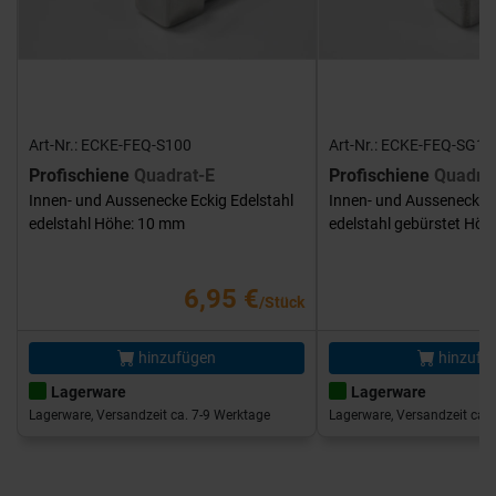
Art-Nr.: ECKE-FEQ-S100
Art-Nr.: ECKE-FEQ-SG10
Profischiene
Quadrat-E
Profischiene
Quadra
Innen- und Aussenecke Eckig Edelstahl
Innen- und Aussenecke E
edelstahl Höhe: 10 mm
edelstahl gebürstet Hö
6,95 €
/Stück
hinzufügen
hinzufü
Lagerware
Lagerware
Lagerware, Versandzeit ca. 7-9 Werktage
Lagerware, Versandzeit ca. 