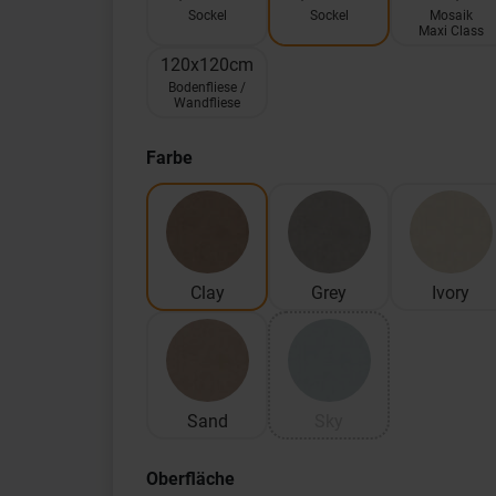
Sockel
Sockel
Mosaik
Maxi Class
120x120cm
Bodenfliese /
Wandfliese
Farbe
Clay
Grey
Ivory
Sand
Sky
Oberfläche