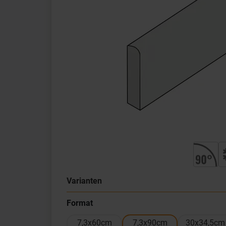
Varianten
Format
7,3x60cm
7,3x90cm
30x34,5cm