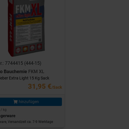
Nr.: 7744415 (444-15)
ro Bauchemie
FKM XL
leber Extra Light 15 Kg Sack
31,95 €
/Sack
hinzufügen
 / kg
agerware
are, Versandzeit ca. 7-9 Werktage