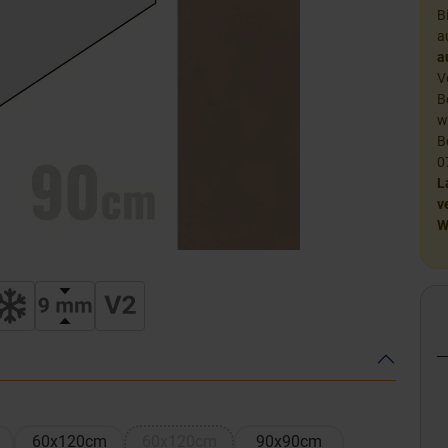
B
a
a
V
B
w
B
0
L
v
W
60x120cm
60x120cm
90x90cm