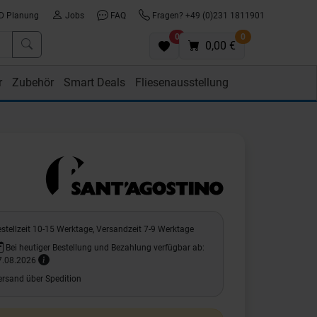
D Planung
Jobs
FAQ
Fragen? +49 (0)231 1811901
0
0
0,00 €
r
Zubehör
Smart Deals
Fliesenausstellung
stellzeit 10-15 Werktage, Versandzeit 7-9 Werktage
Bei heutiger Bestellung und Bezahlung verfügbar ab:
7.08.2026
ersand über Spedition