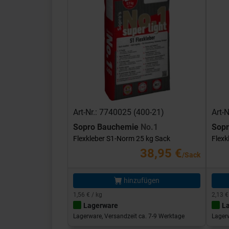
Art-Nr.: 7740025 (400-21)
Art-
Sopro Bauchemie
No.1
Sop
Flexkleber S1-Norm 25 kg Sack
Flexk
38,95 €
/Sack
hinzufügen
1,56 € / kg
2,13 €
Lagerware
L
Lagerware, Versandzeit ca. 7-9 Werktage
Lagerw