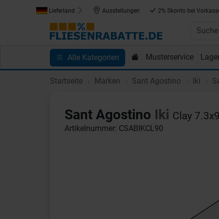
Lieferland
Ausstellungen
2% Skonto bei Vorkass
Musterservice
Lage
Alle Kategorien
Kundenprojekte
Blog
Einkaufen bei Fliesenrab
Startseite
Marken
Sant Agostino
Iki
Sa
Sant Agostino
Iki
Clay 7.3x
Artikelnummer: CSABIKCL90