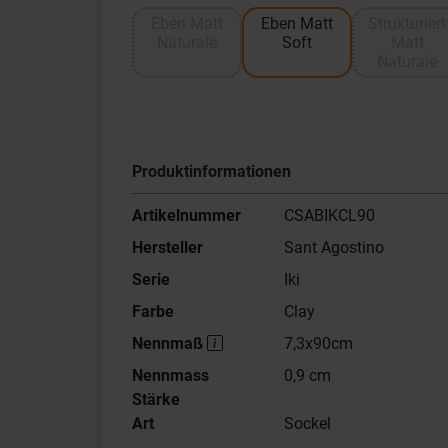
Eben Matt
Eben Matt
Strukturiert
Naturale
Soft
Matt
Naturale
Produktinformationen
Artikelnummer
CSABIKCL90
Hersteller
Sant Agostino
Serie
Iki
Farbe
Clay
Nennmaß
7,3x90cm
Nennmass
0,9 cm
Stärke
Art
Sockel