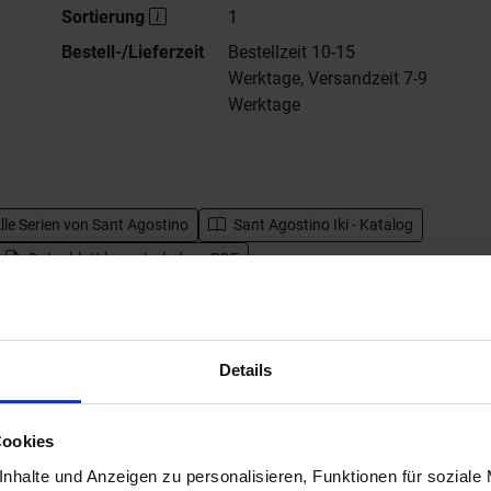
Sortierung
1
Bestell-/Lieferzeit
Bestellzeit 10-15
Werktage, Versandzeit 7-9
Werktage
lle Serien von
Sant Agostino
Sant Agostino Iki - Katalog
Datenblatt herunterladen - PDF
Details
Cookies
nhalte und Anzeigen zu personalisieren, Funktionen für soziale