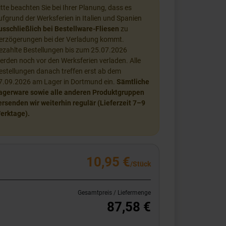
itte beachten Sie bei Ihrer Planung, dass es
ufgrund der Werksferien in Italien und Spanien
usschließlich bei Bestellware-Fliesen
zu
erzögerungen bei der Verladung kommt.
ezahlte Bestellungen bis zum 25.07.2026
erden noch vor den Werksferien verladen. Alle
estellungen danach treffen erst ab dem
7.09.2026 am Lager in Dortmund ein.
Sämtliche
agerware sowie alle anderen Produktgruppen
ersenden wir weiterhin regulär (Lieferzeit 7–9
erktage).
10,95 €
/Stück
Gesamtpreis / Liefermenge
87,58 €