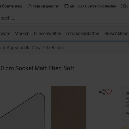
e Überweisung
Preisversprechen
ab 1.500 € Versandkostenfrei
3
rware
Marken
Fliesenwelten
Terrassenplatten
Fliesenklebe
atte.de
nt Agostino Iki Clay 7.3x90 cm
90 cm Sockel Matt Eben Soft
Be
2
V