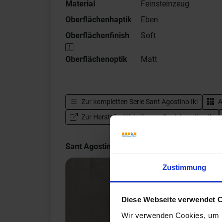
Material
Feinsteinzeug
Oberflächenhaptik
Eben
Oberflächenfinish
Soft
Oberflächenoptik
Matt
Zur kompletten Serie
Sant Agostino Iki
A
Zur Hersteller Website von Sant Agostino Iki
Sant Agostino Iki Impressionen
Zustimmung
Diese Webseite verwendet 
Wir verwenden Cookies, um I