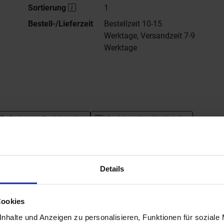
Sortierung
1
Bestell-/Lieferzeit
Bestellzeit 10-15
Werktage, Versandzeit 7-9
Werktage
lle Serien von
Sant Agostino
Sant Agostino Iki - Katalog
Datenblatt herunterladen - PDF
Details
Cookies
nhalte und Anzeigen zu personalisieren, Funktionen für soziale