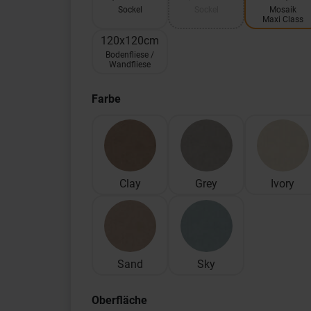
Sockel
Sockel
Mosaik
Maxi Class
120x120cm
Bodenfliese /
Wandfliese
Farbe
Clay
Grey
Ivory
Sand
Sky
Oberfläche