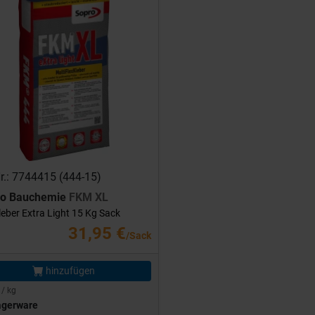
Nr.: 7744415 (444-15)
ro Bauchemie
FKM XL
leber Extra Light 15 Kg Sack
31,95 €
/Sack
hinzufügen
 / kg
agerware