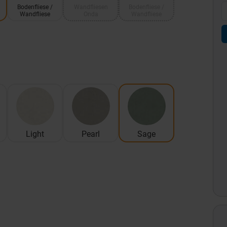
Bodenfliese /
Wandfliesen
Bodenfliese /
Wandfliese
Onda
Wandfliese
Light
Pearl
Sage