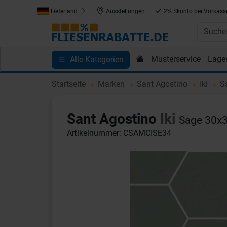
Lieferland
Ausstellungen
2% Skonto bei Vorkass
Musterservice
Lage
Alle Kategorien
Kundenprojekte
Blog
Einkaufen bei Fliesenrab
Startseite
Marken
Sant Agostino
Iki
Sa
Sant Agostino
Iki
Sage 30x3
Artikelnummer: CSAMCISE34