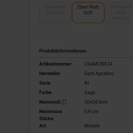
Eben Matt
Eben Matt
Strukturiert
Naturale
Soft
Matt
Naturale
Produktinformationen
Artikelnummer
CSAMCISE34
Hersteller
Sant Agostino
Serie
Iki
Farbe
Sage
Nennmaß
30x34,5cm
Nennmass
0,9 cm
Stärke
Art
Mosaik