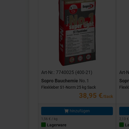
Art-Nr.: 7740025 (400-21)
Art-
Sopro Bauchemie
No.1
Sop
Flexkleber S1-Norm 25 kg Sack
Flexk
38,95 €
/Sack
hinzufügen
1,56 € / kg
2,13 €
Lagerware
L