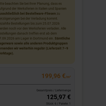
itte beachten Sie bei Ihrer Planung, dass es
ufgrund der Werksferien in Italien und Spanien
usschließlich bei Bestellware-Fliesen
zu
erzögerungen bei der Verladung kommt.
ezahlte Bestellungen bis zum 25.07.2026
erden noch vor den Werksferien verladen. Alle
estellungen danach treffen erst ab dem
7.09.2026 am Lager in Dortmund ein.
Sämtliche
agerware sowie alle anderen Produktgruppen
ersenden wir weiterhin regulär (Lieferzeit 7–9
erktage).
199,96 €
/m²
Gesamtpreis / Liefermenge
125,97 €
Stück:
6
/ Pakete:
1