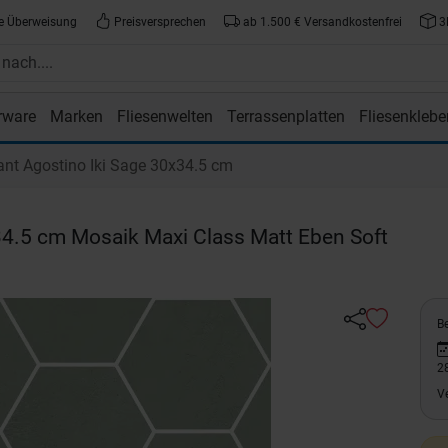
e Überweisung
Preisversprechen
ab 1.500 € Versandkostenfrei
3
rware
Marken
Fliesenwelten
Terrassenplatten
Fliesenklebe
atte.de
nt Agostino Iki Sage 30x34.5 cm
4.5 cm Mosaik Maxi Class Matt Eben Soft
Be
2
V