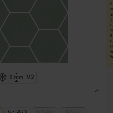
B
a
a
V
B
w
B
0
L
v
W
60x120cm
60x120cm
90x90cm