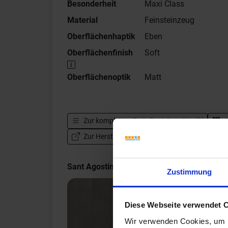
Besonderheit
Maxi Class
Material
Feinsteinzeug
Oberflächenhaptik
Eben
Oberflächenfinish
Soft
Oberflächenoptik
Matt
Zur kompletten Serie
Sant Agostino Iki
A
Zur Hersteller Website von Sant Agostino Iki
Sant Agostino Iki Impressionen
Zustimmung
Diese Webseite verwendet 
Wir verwenden Cookies, um I