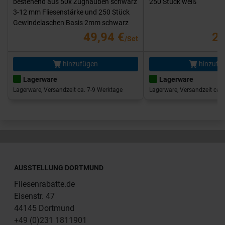
bestehend aus 50x Zughauben schwarz
250 Stück weiß
3-12 mm Fliesenstärke und 250 Stück
Gewindelaschen Basis 2mm schwarz
49,94 €
25
/Set
hinzufügen
hinzufü
Lagerware
Lagerware
Lagerware, Versandzeit ca. 7-9 Werktage
Lagerware, Versandzeit ca. 
AUSSTELLUNG DORTMUND
Fliesenrabatte.de
Eisenstr. 47
44145 Dortmund
+49 (0)231 1811901