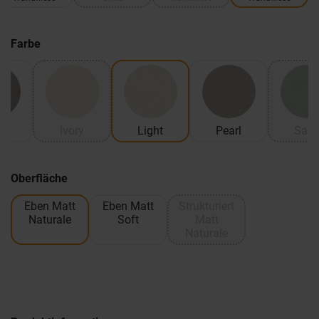
Farbe
y
Ivory
Light
Pearl
Sag
Oberfläche
Eben Matt
Eben Matt
Strukturiert
Naturale
Soft
Matt
Naturale