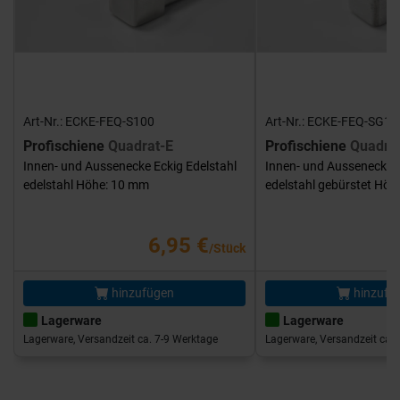
Art-Nr.: ECKE-FEQ-S100
Art-Nr.: ECKE-FEQ-SG10
Profischiene
Quadrat-E
Profischiene
Quadra
Innen- und Aussenecke Eckig Edelstahl
Innen- und Aussenecke E
edelstahl Höhe: 10 mm
edelstahl gebürstet Hö
6,95 €
/Stück
hinzufügen
hinzufü
Lagerware
Lagerware
Lagerware, Versandzeit ca. 7-9 Werktage
Lagerware, Versandzeit ca. 