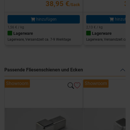
38,95 €
3
/Sack
hinzufügen
hinzufü
1,56 € / kg
2,13 € / kg
Lagerware
Lagerware
Lagerware, Versandzeit ca. 7-9 Werktage
Lagerware, Versandzeit ca. 
Passende Fliesenschienen und Ecken
Showroom
Showroom