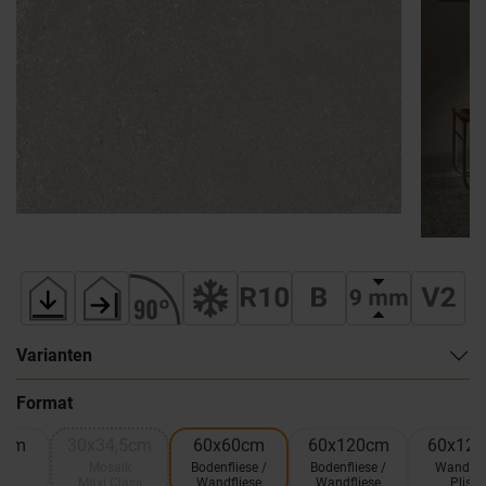
Varianten
Format
0cm
30x34,5cm
60x60cm
60x120cm
60x12
ik
Mosaik
Bodenfliese /
Bodenfliese /
Wandfli
5
Maxi Class
Wandfliese
Wandfliese
Plisse