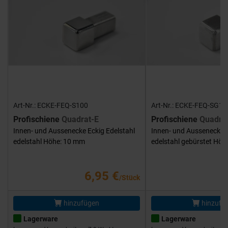
Art-Nr.: ECKE-FEQ-S100
Art-Nr.: ECKE-FEQ-SG10
Profischiene
Quadrat-E
Profischiene
Quadra
Innen- und Aussenecke Eckig Edelstahl
Innen- und Aussenecke E
edelstahl Höhe: 10 mm
edelstahl gebürstet Hö
6,95 €
/Stück
hinzufügen
hinzufü
Lagerware
Lagerware