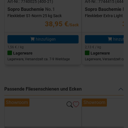
Art-Nr.: 7740025 (400-21)
Art-Nr.: 7744415 (444-1
Sopro Bauchemie
No.1
Sopro Bauchemie
FK
Flexkleber S1-Norm 25 kg Sack
Flexkleber Extra Light 1
38,95 €
3
/Sack
hinzufügen
hinzufü
1,56 € / kg
2,13 € / kg
Lagerware
Lagerware
Lagerware, Versandzeit ca. 7-9 Werktage
Lagerware, Versandzeit ca. 
Passende Fliesenschienen und Ecken
Showroom
Showroom