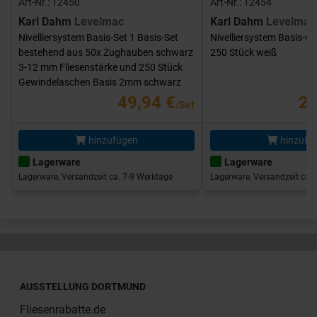
Art-Nr.: 12450
Art-Nr.: 12454
Karl Dahm
Levelmac
Karl Dahm
Levelmac
Nivelliersystem Basis-Set 1 Basis-Set
Nivelliersystem Basis-G
bestehend aus 50x Zughauben schwarz
250 Stück weiß
3-12 mm Fliesenstärke und 250 Stück
Gewindelaschen Basis 2mm schwarz
49,94 €
25
/Set
hinzufügen
hinzufü
Lagerware
Lagerware
Lagerware, Versandzeit ca. 7-9 Werktage
Lagerware, Versandzeit ca. 
AUSSTELLUNG DORTMUND
Fliesenrabatte.de