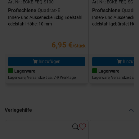
Art-Nr.: ECKE-FEQ-S100
Art-Nr.: ECKE-FEQ-SG10
Profischiene
Quadrat-E
Profischiene
Quadra
Innen- und Aussenecke Eckig Edelstahl
Innen- und Aussenecke E
edelstahl Höhe: 10 mm
edelstahl gebürstet Hö
6,95 €
/Stück
hinzufügen
hinzufü
Lagerware
Lagerware
Lagerware, Versandzeit ca. 7-9 Werktage
Lagerware, Versandzeit ca. 
Verlegehilfe