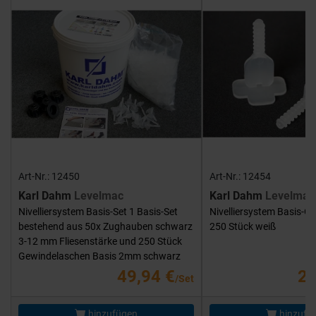
Art-Nr.: 12450
Art-Nr.: 12454
Karl Dahm
Levelmac
Karl Dahm
Levelmac
Nivelliersystem Basis-Set 1 Basis-Set
Nivelliersystem Basis-G
bestehend aus 50x Zughauben schwarz
250 Stück weiß
3-12 mm Fliesenstärke und 250 Stück
Gewindelaschen Basis 2mm schwarz
49,94 €
25
/Set
hinzufügen
hinzufü