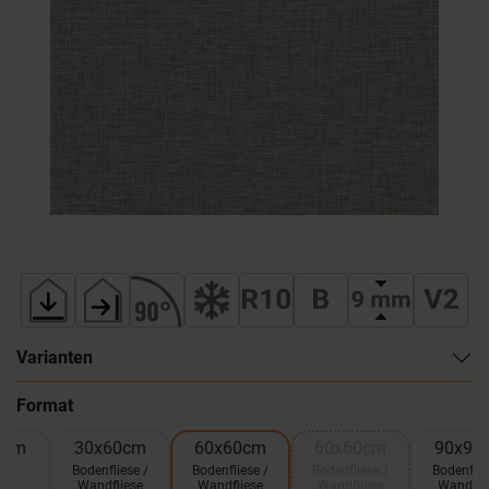
Varianten
Format
0cm
30x60cm
60x60cm
60x60cm
90x90
ik
Bodenfliese /
Bodenfliese /
Bodenfliese /
Bodenflie
5
Wandfliese
Wandfliese
Wandfliese
Wandfli