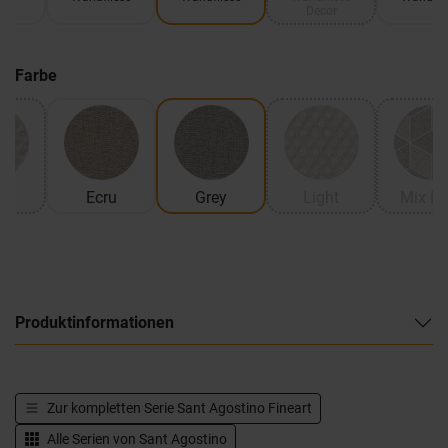
Decor
Farbe
k
Ecru
Grey
Light
Mix Da
Produktinformationen
Zur kompletten Serie
Sant Agostino Fineart
Alle Serien von
Sant Agostino