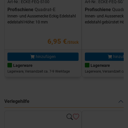
Art-Nr.: ECKE-FEQ-S100
Art-Nr.: ECKE-FEQ-SG10
Profischiene
Quadrat-E
Profischiene
Quadra
Innen- und Aussenecke Eckig Edelstahl
Innen- und Aussenecke E
edelstahl Höhe: 10 mm
edelstahl gebürstet Hö
6,95 €
/Stück
hinzufügen
hinzufü
Lagerware
Lagerware
Lagerware, Versandzeit ca. 7-9 Werktage
Lagerware, Versandzeit ca. 
Verlegehilfe