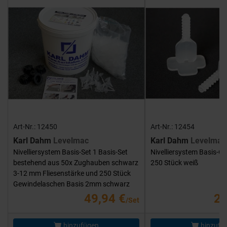
Art-Nr.: 12450
Art-Nr.: 12454
Karl Dahm
Levelmac
Karl Dahm
Levelmac
Nivelliersystem Basis-Set 1 Basis-Set
Nivelliersystem Basis-G
bestehend aus 50x Zughauben schwarz
250 Stück weiß
3-12 mm Fliesenstärke und 250 Stück
Gewindelaschen Basis 2mm schwarz
49,94 €
25
/Set
hinzufügen
hinzufü