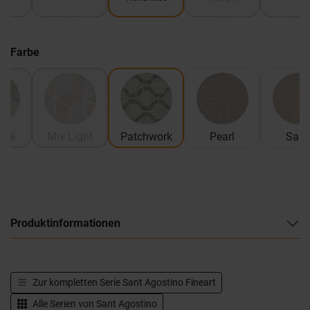
Farbe
ark
Mix Light
Patchwork
Pearl
San
Produktinformationen
Zur kompletten Serie
Sant Agostino Fineart
Alle Serien von
Sant Agostino