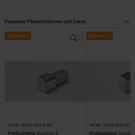
Passende Fliesenschienen und Ecken
Showroom
Showroom
Art-Nr.: ECKE-FEQ-S100
Art-Nr.: ECKE-FEQ-SG10
Profischiene
Quadrat-E
Profischiene
Quadra