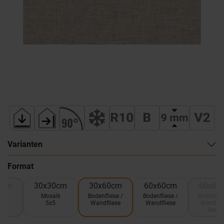
Varianten
Format
0cm
30x30cm
30x60cm
60x60cm
60x60
ik
Mosaik
Bodenfliese /
Bodenfliese /
Bodenflie
5x5
Wandfliese
Wandfliese
Wandfli
Decor