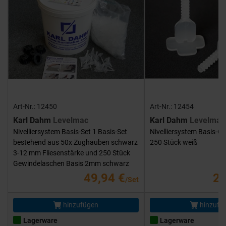
Art-Nr.: 12450
Art-Nr.: 12454
Karl Dahm
Levelmac
Karl Dahm
Levelmac
Nivelliersystem Basis-Set 1 Basis-Set
Nivelliersystem Basis-G
bestehend aus 50x Zughauben schwarz
250 Stück weiß
3-12 mm Fliesenstärke und 250 Stück
Gewindelaschen Basis 2mm schwarz
49,94 €
25
/Set
hinzufügen
hinzufü
Lagerware
Lagerware