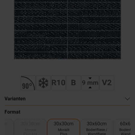
Varianten
Format
0cm
30x30cm
30x30cm
30x60cm
60x60
ik
Mosaik
Mosaik
Bodenfliese /
Bodenflie
x
Plus Mix
Plus
Wandfliese
Wandfli