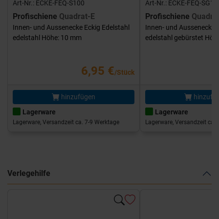
Art-Nr.: ECKE-FEQ-S100
Art-Nr.: ECKE-FEQ-SG10
Profischiene
Quadrat-E
Profischiene
Quadra
Innen- und Aussenecke Eckig Edelstahl
Innen- und Aussenecke E
edelstahl Höhe: 10 mm
edelstahl gebürstet Hö
6,95 €
/Stück
hinzufügen
hinzufü
Lagerware
Lagerware
Lagerware, Versandzeit ca. 7-9 Werktage
Lagerware, Versandzeit ca. 
Verlegehilfe