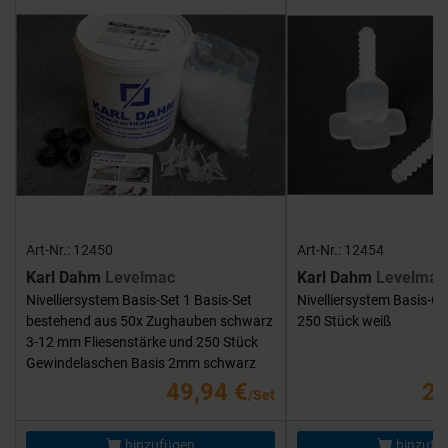
Art-Nr.: 12450
Art-Nr.: 12454
Karl Dahm
Levelmac
Karl Dahm
Levelmac
Nivelliersystem Basis-Set 1 Basis-Set
Nivelliersystem Basis-G
bestehend aus 50x Zughauben schwarz
250 Stück weiß
3-12 mm Fliesenstärke und 250 Stück
Gewindelaschen Basis 2mm schwarz
49,94 €
25
/Set
hinzufügen
hinzufü