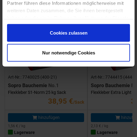
Partner führen diese Informationen möglicherweise mit
weiteren Daten zusammen, die Sie ihnen bereitgestellt
haben oder die sie im Rahmen Ihrer Nutzung der Dienste
gesammelt haben.
Cookies zulassen
Nur notwendige Cookies
Art-Nr.: 7740025 (400-21)
Art-Nr.: 7744415 (444-1
Sopro Bauchemie
No.1
Sopro Bauchemie
FK
Flexkleber S1-Norm 25 kg Sack
Flexkleber Extra Light 1
38,95 €
3
/Sack
hinzufügen
hinzufü
1,56 € / kg
2,13 € / kg
Lagerware
Lagerware