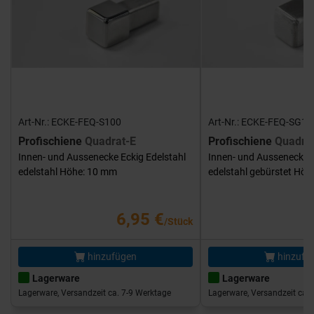
Art-Nr.: ECKE-FEQ-S100
Art-Nr.: ECKE-FEQ-SG10
Profischiene
Quadrat-E
Profischiene
Quadra
Innen- und Aussenecke Eckig Edelstahl
Innen- und Aussenecke E
edelstahl Höhe: 10 mm
edelstahl gebürstet Hö
6,95 €
/Stück
hinzufügen
hinzufü
Lagerware
Lagerware
Lagerware, Versandzeit ca. 7-9 Werktage
Lagerware, Versandzeit ca. 