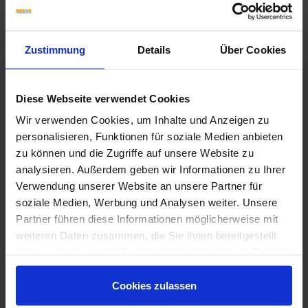
Zustimmung
Details
Über Cookies
Fliesenkleber
Showroom
Showroom
Diese Webseite verwendet Cookies
Wir verwenden Cookies, um Inhalte und Anzeigen zu
personalisieren, Funktionen für soziale Medien anbieten
zu können und die Zugriffe auf unsere Website zu
analysieren. Außerdem geben wir Informationen zu Ihrer
Verwendung unserer Website an unsere Partner für
soziale Medien, Werbung und Analysen weiter. Unsere
Partner führen diese Informationen möglicherweise mit
weiteren Daten zusammen, die Sie ihnen bereitgestellt
haben oder die sie im Rahmen Ihrer Nutzung der Dienste
gesammelt haben.
Cookies zulassen
Art-Nr.: 7740025 (400-21)
Art-Nr.: 7744415 (444-1
Sopro Bauchemie
No.1
Sopro Bauchemie
FK