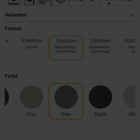
Varianten
Format
0cm
9,5x90cm
10x60cm
15x60cm
30x30
el
Sockel
Bodenfliese /
Bodenfliese /
Mosai
Wandfliese
Wandfliese
5x5
Farbe
im
Ecru
Grey
Night
Whit