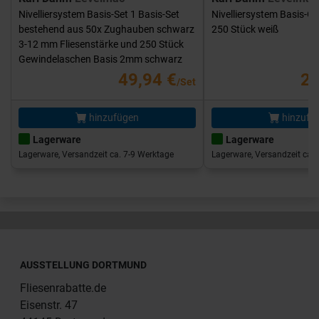
Nivelliersystem Basis-Set 1 Basis-Set
Nivelliersystem Basis-G
bestehend aus 50x Zughauben schwarz
250 Stück weiß
3-12 mm Fliesenstärke und 250 Stück
Gewindelaschen Basis 2mm schwarz
49,94 €
25
/Set
hinzufügen
hinzufü
Lagerware
Lagerware
Lagerware, Versandzeit ca. 7-9 Werktage
Lagerware, Versandzeit ca. 
AUSSTELLUNG DORTMUND
Fliesenrabatte.de
Eisenstr. 47