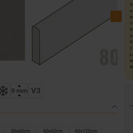
B
a
a
V
B
w
B
0
L
v
W
30x60cm
60x60cm
60x120cm