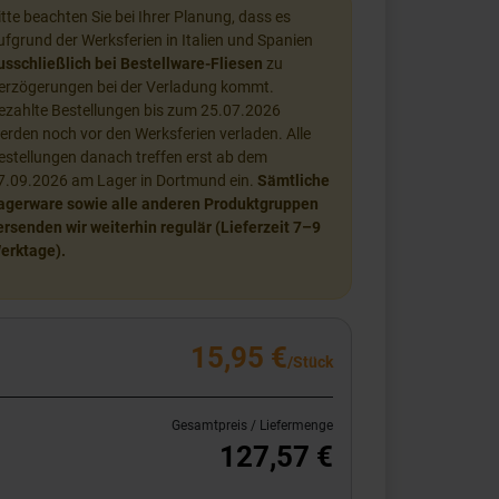
itte beachten Sie bei Ihrer Planung, dass es
ufgrund der Werksferien in Italien und Spanien
usschließlich bei Bestellware-Fliesen
zu
erzögerungen bei der Verladung kommt.
ezahlte Bestellungen bis zum 25.07.2026
erden noch vor den Werksferien verladen. Alle
estellungen danach treffen erst ab dem
7.09.2026 am Lager in Dortmund ein.
Sämtliche
agerware sowie alle anderen Produktgruppen
ersenden wir weiterhin regulär (Lieferzeit 7–9
erktage).
15,95 €
/Stück
Gesamtpreis / Liefermenge
127,57 €