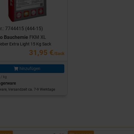
Nr.: 7744415 (444-15)
ro Bauchemie
FKM XL
leber Extra Light 15 Kg Sack
31,95 €
/Sack
hinzufügen
 / kg
agerware
are, Versandzeit ca. 7-9 Werktage