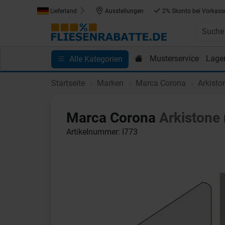
Lieferland
Ausstellungen
2% Skonto bei Vorkass
Musterservice
Lage
Alle Kategorien
Kundenprojekte
Blog
Einkaufen bei Fliesenrab
Startseite
Marken
Marca Corona
Arkisto
Marca Corona
Arkistone
Artikelnummer: I773