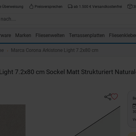
e Überweisung
Preisversprechen
ab 1.500 € Versandkostenfrei
3
rware
Marken
Fliesenwelten
Terrassenplatten
Fliesenklebe
atte.de
ne
Marca Corona Arkistone Light 7.2x80 cm
Light 7.2x80 cm Sockel Matt Strukturiert Natural
Be
3
V