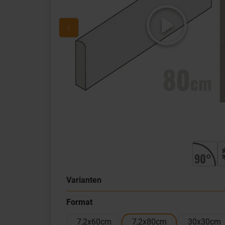
Varianten
Format
7,2x60cm
7,2x80cm
30x30cm