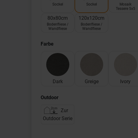
Sockel
Sockel
Mosaik
Tessere 5x5
80x80cm
120x120cm
Bodenfliese /
Bodenfliese /
Wandfliese
Wandfliese
Farbe
Dark
Greige
Ivory
Outdoor
Zur
Outdoor Serie