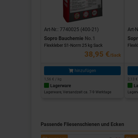
Art-Nr.: 7740025 (400-21)
Art-
Sopro Bauchemie
No.1
Sop
Flexkleber S1-Norm 25 kg Sack
Flexk
38,95 €
/Sack
hinzufügen
1,56 € / kg
2,13 €
Lagerware
L
Lagerware, Versandzeit ca. 7-9 Werktage
Lagerw
Passende Fliesenschienen und Ecken