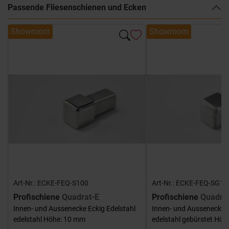
Passende Fliesenschienen und Ecken
Showroom
Showroom
Art-Nr.: ECKE-FEQ-S100
Art-Nr.: ECKE-FEQ-SG10
Profischiene
Quadrat-E
Profischiene
Quadra
Innen- und Aussenecke Eckig Edelstahl
Innen- und Aussenecke E
edelstahl Höhe: 10 mm
edelstahl gebürstet Hö