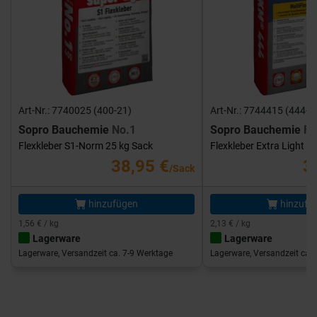
Art-Nr.: 7740025 (400-21)
Art-Nr.: 7744415 (444-1
Sopro Bauchemie
No.1
Sopro Bauchemie
FK
Flexkleber S1-Norm 25 kg Sack
Flexkleber Extra Light 1
38,95 €
3
/Sack
hinzufügen
hinzufü
1,56 € / kg
2,13 € / kg
Lagerware
Lagerware
Lagerware, Versandzeit ca. 7-9 Werktage
Lagerware, Versandzeit ca. 