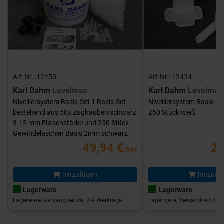
Art-Nr.: 12450
Art-Nr.: 12454
Karl Dahm
Levelmac
Karl Dahm
Levelmac
Nivelliersystem Basis-Set 1 Basis-Set
Nivelliersystem Basis-G
bestehend aus 50x Zughauben schwarz
250 Stück weiß
3-12 mm Fliesenstärke und 250 Stück
Gewindelaschen Basis 2mm schwarz
49,94 €
25
/Set
hinzufügen
hinzufü
Lagerware
Lagerware
Lagerware, Versandzeit ca. 7-9 Werktage
Lagerware, Versandzeit ca. 