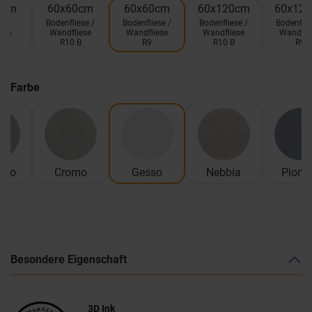
9cm
60x60cm
60x60cm
60x120cm
60x12
ic
Bodenfliese /
Bodenfliese /
Bodenfliese /
Bodenflie
olo
Wandfliese
Wandfliese
Wandfliese
Wandfli
R10 B
R9
R10 B
R9
Farbe
nto
Cromo
Gesso
Nebbia
Piom
Besondere Eigenschaft
3D Ink