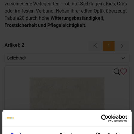
verschiedene Verlegearten – ob auf Stelzlagern, Kies, Gras
oder im festen Verbund. Neben ihrer edlen Optik überzeugt
Fabula20 durch hohe
Witterungsbeständigkeit,
Frostsicherheit und Pflegeleichtigkeit
.
Artikel:
2
1