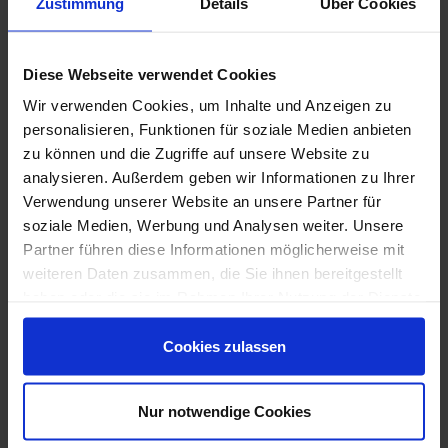
Zustimmung
Details
Über Cookies
Diese Webseite verwendet Cookies
Wir verwenden Cookies, um Inhalte und Anzeigen zu
Art-Nr.: MPMF
personalisieren, Funktionen für soziale Medien anbieten
Marazzi
Fabula20
zu können und die Zugriffe auf unsere Website zu
Bianco 100x100x2 cm Terrassenplatte Matt Strukturiert
analysieren. Außerdem geben wir Informationen zu Ihrer
Naturale
Verwendung unserer Website an unsere Partner für
74,90 €
soziale Medien, Werbung und Analysen weiter. Unsere
/m²
Partner führen diese Informationen möglicherweise mit
weiteren Daten zusammen, die Sie ihnen bereitgestellt
hinzufügen
haben oder die sie im Rahmen Ihrer Nutzung der Dienste
Inhalt: 1 m² = 74,90 €/Paket
gesammelt haben.
Wird für sie bestellt
Cookies zulassen
Bestellzeit 10-15 Werktage, Versandzeit 7-9 Werktage
Nur notwendige Cookies