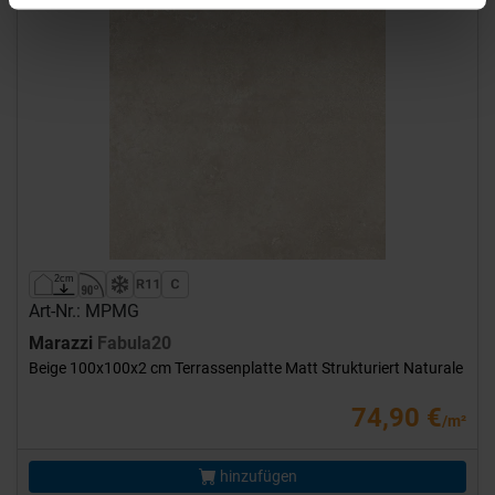
Art-Nr.: MPMG
Marazzi
Fabula20
Beige 100x100x2 cm Terrassenplatte Matt Strukturiert Naturale
74,90 €
/m²
hinzufügen