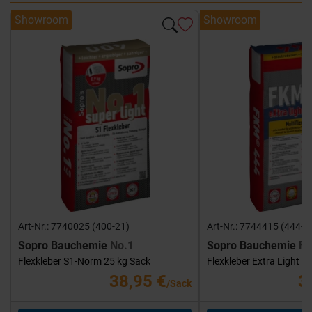
Showroom
Showroom
Art-Nr.: 7740025 (400-21)
Art-Nr.: 7744415 (444-1
Sopro Bauchemie
No.1
Sopro Bauchemie
FK
Flexkleber S1-Norm 25 kg Sack
Flexkleber Extra Light 1
38,95 €
3
/Sack