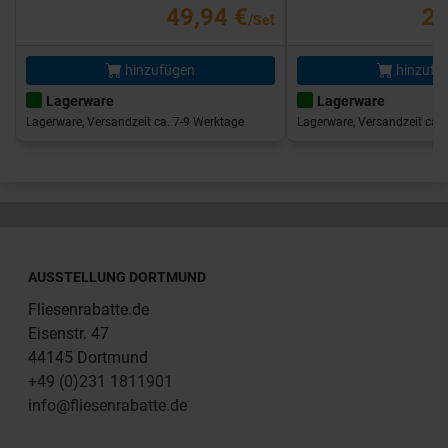
49,94 €
25
/Set
hinzufügen
hinzufü
Lagerware
Lagerware
Lagerware, Versandzeit ca. 7-9 Werktage
Lagerware, Versandzeit ca. 
AUSSTELLUNG DORTMUND
Fliesenrabatte.de
Eisenstr. 47
44145 Dortmund
+49 (0)231 1811901
info@fliesenrabatte.de