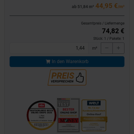
44,95 €
ab 51,84 m²
/m²
Gesamtpreis / Liefermenge
74,82 €
Stück:
1
/ Pakete:
1
m²
In den Warenkorb