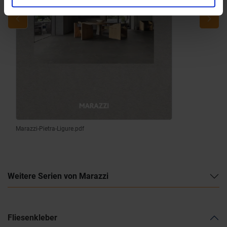
Marazzi-Pietra-Ligure.pdf
Weitere Serien von Marazzi
Fliesenkleber