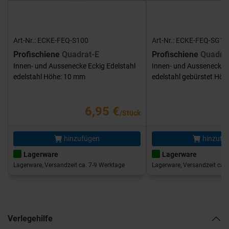
Art-Nr.: ECKE-FEQ-S100
Art-Nr.: ECKE-FEQ-SG10
Profischiene
Quadrat-E
Profischiene
Quadra
Innen- und Aussenecke Eckig Edelstahl
Innen- und Aussenecke E
edelstahl Höhe: 10 mm
edelstahl gebürstet Hö
6,95 €
/Stück
hinzufügen
hinzufü
Lagerware
Lagerware
Lagerware, Versandzeit ca. 7-9 Werktage
Lagerware, Versandzeit ca. 
Verlegehilfe