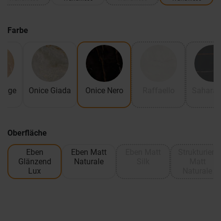
Farbe
Beige
Onice Giada
Onice Nero
Raffaello
Sahara 
Oberfläche
Eben
Eben Matt
Eben Matt
Strukturiert
Glänzend
Naturale
Silk
Matt
Lux
Naturale