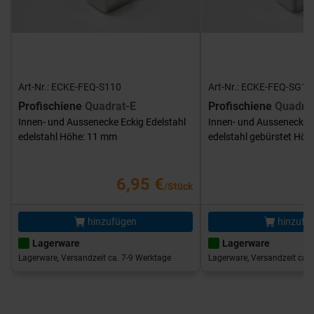
Art-Nr.: ECKE-FEQ-S110
Art-Nr.: ECKE-FEQ-SG11
Profischiene
Quadrat-E
Profischiene
Quadra
Innen- und Aussenecke Eckig Edelstahl
Innen- und Aussenecke E
edelstahl Höhe: 11 mm
edelstahl gebürstet Hö
6,95 €
/Stück
hinzufügen
hinzufü
Lagerware
Lagerware
Lagerware, Versandzeit ca. 7-9 Werktage
Lagerware, Versandzeit ca. 