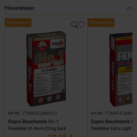
Fliesenkleber
Showroom
Showroom
Art-Nr.: 7740025 (400-21)
Art-Nr.: 7744415 (444-1
Sopro Bauchemie
No.1
Sopro Bauchemie
FK
Flexkleber S1-Norm 25 kg Sack
Flexkleber Extra Light 1