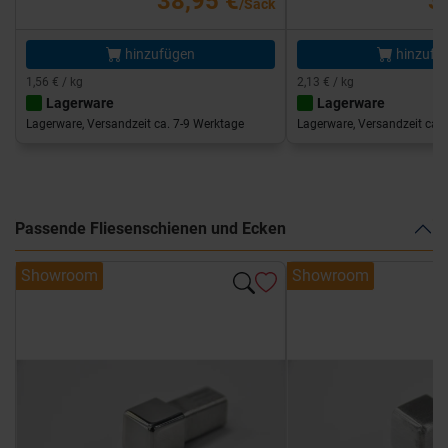
38,95 €
3
/Sack
hinzufügen
hinzufü
1,56 € / kg
2,13 € / kg
Lagerware
Lagerware
Lagerware, Versandzeit ca. 7-9 Werktage
Lagerware, Versandzeit ca. 
Passende Fliesenschienen und Ecken
Showroom
Showroom