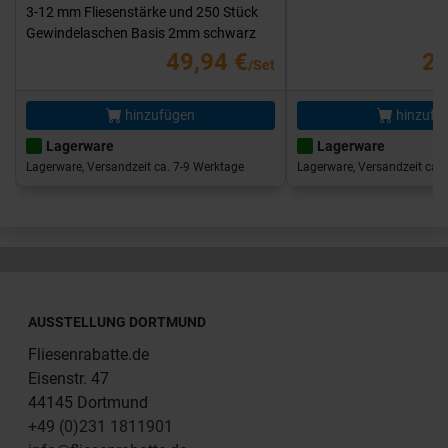
3-12 mm Fliesenstärke und 250 Stück
Gewindelaschen Basis 2mm schwarz
49,94 €
25
/Set
hinzufügen
hinzufü
Lagerware
Lagerware
Lagerware, Versandzeit ca. 7-9 Werktage
Lagerware, Versandzeit ca. 
AUSSTELLUNG DORTMUND
Fliesenrabatte.de
Eisenstr. 47
44145 Dortmund
+49 (0)231 1811901