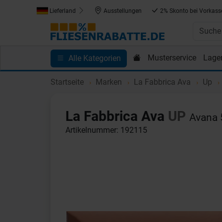
Lieferland
Ausstellungen
2% Skonto bei Vorkass
Musterservice
Lage
Alle Kategorien
Kundenprojekte
Blog
Einkaufen bei Fliesenrab
Startseite
Marken
La Fabbrica Ava
Up
La Fabbrica Ava
UP
Avana 
Artikelnummer: 192115