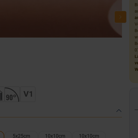
B
a
a
V
B
w
B
0
L
v
W
5x25cm
10x10cm
10x10cm