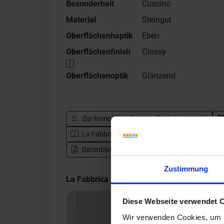
Besonderheit
Cuscino
Material
Steingut
Oberflächenhaptik
Eben
Oberflächenfinish
Glossy
Oberflächenoptik
Glänzend
Zur kompletten Serie
La Fabbrica Ava UP
La Fabbrica Ava UP - Katalog
Zur Herste
Datenblatt herunterladen - PDF
Zustimmung
La Fabbrica Ava UP Impressionen
Diese Webseite verwendet 
Wir verwenden Cookies, um I