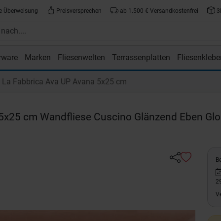
e Überweisung
Preisversprechen
ab 1.500 € Versandkostenfrei
3
rware
Marken
Fliesenwelten
Terrassenplatten
Fliesenklebe
atte.de
La Fabbrica Ava UP Avana 5x25 cm
5x25 cm Wandfliese Cuscino Glänzend Eben Gl
Be
2
V