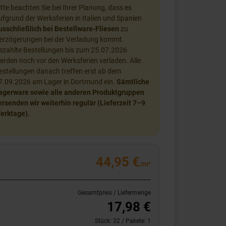
itte beachten Sie bei Ihrer Planung, dass es
ufgrund der Werksferien in Italien und Spanien
usschließlich bei Bestellware-Fliesen
zu
erzögerungen bei der Verladung kommt.
ezahlte Bestellungen bis zum 25.07.2026
erden noch vor den Werksferien verladen. Alle
estellungen danach treffen erst ab dem
7.09.2026 am Lager in Dortmund ein.
Sämtliche
agerware sowie alle anderen Produktgruppen
ersenden wir weiterhin regulär (Lieferzeit 7–9
erktage).
44,95 €
/m²
Gesamtpreis / Liefermenge
17,98 €
Stück:
32
/ Pakete:
1