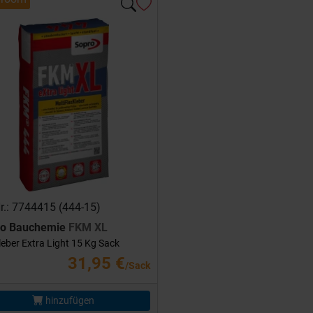
Nr.: 7744415 (444-15)
ro Bauchemie
FKM XL
leber Extra Light 15 Kg Sack
31,95 €
/Sack
hinzufügen