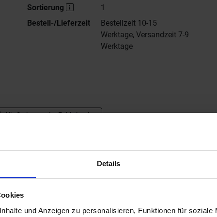
Sortierung
1
Bestell-/Lieferzeit
Bestellzeit 10-15
Werktage, Versandzeit 7-9
Werktage
Alle Serien von
La Fabbrica Ava
ller Website von La Fabbrica Ava UP
Details
Cookies
nhalte und Anzeigen zu personalisieren, Funktionen für soziale