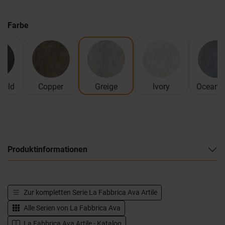
Farbe
Gold
Copper
Greige
Ivory
Ocean B
Produktinformationen
Zur kompletten Serie
La Fabbrica Ava Artile
Alle Serien von
La Fabbrica Ava
La Fabbrica Ava Artile - Katalog