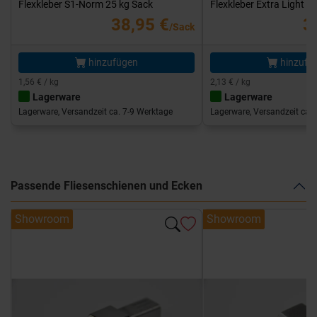
Flexkleber S1-Norm 25 kg Sack
Flexkleber Extra Light 1
38,95 €
3
/Sack
hinzufügen
hinzufü
1,56 € / kg
2,13 € / kg
Lagerware
Lagerware
Lagerware, Versandzeit ca. 7-9 Werktage
Lagerware, Versandzeit ca. 
Passende Fliesenschienen und Ecken
Showroom
Showroom