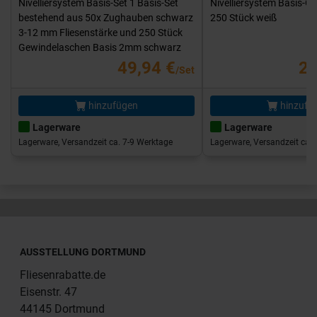
Nivelliersystem Basis-Set 1 Basis-Set
Nivelliersystem Basis-G
bestehend aus 50x Zughauben schwarz
250 Stück weiß
3-12 mm Fliesenstärke und 250 Stück
Gewindelaschen Basis 2mm schwarz
49,94 €
25
/Set
hinzufügen
hinzufü
Lagerware
Lagerware
Lagerware, Versandzeit ca. 7-9 Werktage
Lagerware, Versandzeit ca. 
AUSSTELLUNG DORTMUND
Fliesenrabatte.de
Eisenstr. 47
44145 Dortmund