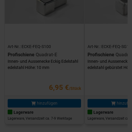
Art-Nr.: ECKE-FEQ-S100
Art-Nr.: ECKE-FEQ-SG10
Profischiene
Quadrat-E
Profischiene
Quadra
Innen- und Aussenecke Eckig Edelstahl
Innen- und Aussenecke E
edelstahl Höhe: 10 mm
edelstahl gebürstet Hö
6,95 €
/Stück
hinzufügen
hinzufü
Lagerware
Lagerware
Lagerware, Versandzeit ca. 7-9 Werktage
Lagerware, Versandzeit ca. 