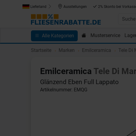
Lieferland
Ausstellungen
2% Skonto bei Vorkass
Musterservice
Lage
Alle Kategorien
Kundenprojekte
Blog
Einkaufen bei Fliesenrab
Startseite
Marken
Emilceramica
Tele Di
Emilceramica
Tele Di Ma
Glänzend Eben Full Lappato
Artikelnummer: EMQG