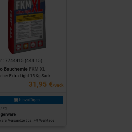
Nr.: 7744415 (444-15)
ro Bauchemie
FKM XL
leber Extra Light 15 Kg Sack
31,95 €
/Sack
hinzufügen
 / kg
agerware
are, Versandzeit ca. 7-9 Werktage