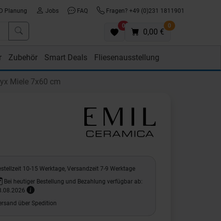
D Planung
Jobs
FAQ
Fragen? +49 (0)231 1811901
0
0
0,00 €
r
Zubehör
Smart Deals
Fliesenausstellung
yx Miele 7x60 cm
stellzeit 10-15 Werktage, Versandzeit 7-9 Werktage
Bei heutiger Bestellung und Bezahlung verfügbar ab:
8.08.2026
ersand über Spedition