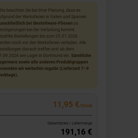
itte beachten Sie bei Ihrer Planung, dass es
ufgrund der Werksferien in Italien und Spanien
usschließlich bei Bestellware-Fliesen
zu
erzögerungen bei der Verladung kommt.
ezahlte Bestellungen bis zum 25.07.2026
erden noch vor den Werksferien verladen. Alle
estellungen danach treffen erst ab dem
7.09.2026 am Lager in Dortmund ein.
Sämtliche
agerware sowie alle anderen Produktgruppen
ersenden wir weiterhin regulär (Lieferzeit 7–9
erktage).
11,95 €
/Stück
Gesamtpreis / Liefermenge
191,16 €