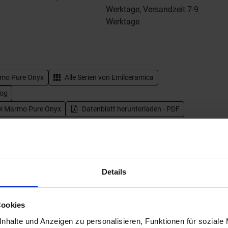
Werktage, Versandzeit 7-9
Werktage
rmo Pure Onyx
Alle Serien von
Emilceramica
log
 Di Marmo Pure Onyx
Datenblatt herunterladen - PDF
pressionen
Details
Cookies
nhalte und Anzeigen zu personalisieren, Funktionen für soziale