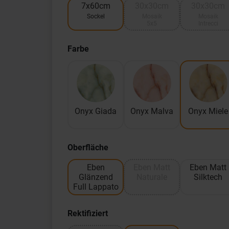
7x60cm
30x30cm
30x30cm
Sockel
Mosaik
Mosaik
5x5
Intrecci
Farbe
Onyx Giada
Onyx Malva
Onyx Miele
Oberfläche
Eben
Eben Matt
Eben Matt
Glänzend
Naturale
Silktech
Full Lappato
Rektifiziert