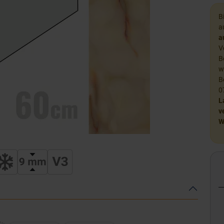
B
a
a
V
B
w
B
0
L
v
W