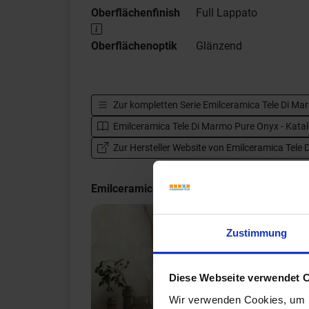
Oberflächenfinish
Full Lappato
Oberflächenoptik
Glänzend
Zur kompletten Serie
Emilceramica Tele Di Ma
Emilceramica Tele Di Marmo Pure Onyx - Kata
Zur Hersteller Website von Emilceramica Tele
Emilceramica Tele Di Marmo Pure Onyx Im
Zustimmung
Diese Webseite verwendet 
Wir verwenden Cookies, um I