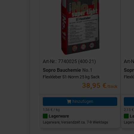
Art-Nr.: 7740025 (400-21)
Art-
Sopro Bauchemie
No.1
Sop
Flexkleber S1-Norm 25 kg Sack
Flexk
38,95 €
/Sack
hinzufügen
1,56 € / kg
2,13 €
Lagerware
L
Lagerware, Versandzeit ca. 7-9 Werktage
Lagerw