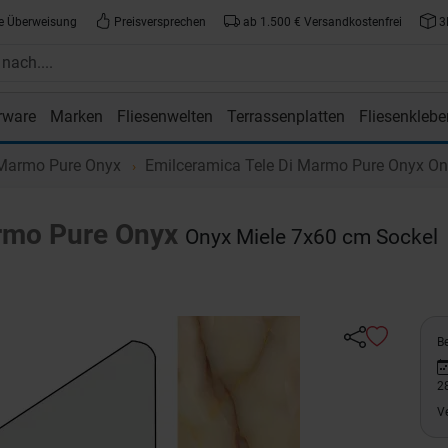
e Überweisung
Preisversprechen
ab 1.500 € Versandkostenfrei
3
rware
Marken
Fliesenwelten
Terrassenplatten
Fliesenklebe
atte.de
 Marmo Pure Onyx
Emilceramica Tele Di Marmo Pure Onyx On
rmo Pure Onyx
Onyx Miele 7x60 cm Sockel
Be
2
V