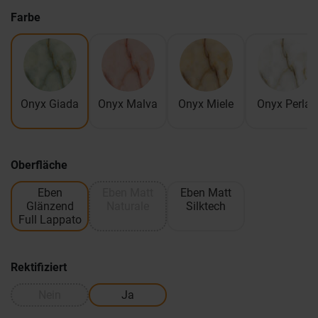
Farbe
Onyx Giada
Onyx Malva
Onyx Miele
Onyx Perla
Oberfläche
Eben
Eben Matt
Eben Matt
Glänzend
Naturale
Silktech
Full Lappato
Rektifiziert
Nein
Ja