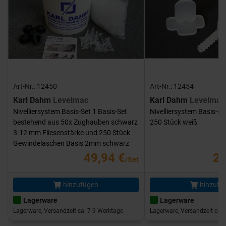
Art-Nr.: 12450
Art-Nr.: 12454
Karl Dahm
Levelmac
Karl Dahm
Levelmac
Nivelliersystem Basis-Set 1 Basis-Set
Nivelliersystem Basis-G
bestehend aus 50x Zughauben schwarz
250 Stück weiß
3-12 mm Fliesenstärke und 250 Stück
Gewindelaschen Basis 2mm schwarz
49,94 €
25
/Set
hinzufügen
hinzufü
Lagerware
Lagerware
Lagerware, Versandzeit ca. 7-9 Werktage
Lagerware, Versandzeit ca. 