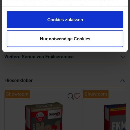
haben oder die sie im Rahmen Ihrer Nutzung der Dienste
gesammelt haben.
Cookies zulassen
Emilceramica-Tele-di-Marmo-Pure-Onyx.pdf
Nur notwendige Cookies
Weitere Serien von Emilceramica
Fliesenkleber
Showroom
Showroom