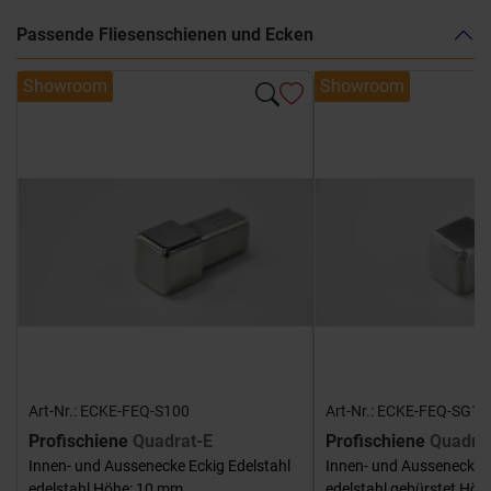
Passende Fliesenschienen und Ecken
Showroom
Showroom
Art-Nr.: ECKE-FEQ-S100
Art-Nr.: ECKE-FEQ-SG10
Profischiene
Quadrat-E
Profischiene
Quadra
Innen- und Aussenecke Eckig Edelstahl
Innen- und Aussenecke E
edelstahl Höhe: 10 mm
edelstahl gebürstet Hö