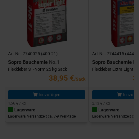
Art-Nr.: 7740025 (400-21)
Art-Nr.: 7744415 (444-1
Sopro Bauchemie
No.1
Sopro Bauchemie
FK
Flexkleber S1-Norm 25 kg Sack
Flexkleber Extra Light 1
38,95 €
3
/Sack
hinzufügen
hinzufü
1,56 € / kg
2,13 € / kg
Lagerware
Lagerware
Lagerware, Versandzeit ca. 7-9 Werktage
Lagerware, Versandzeit ca. 