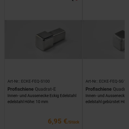
Art-Nr.: ECKE-FEQ-S100
Art-Nr.: ECKE-FEQ-SG10
Profischiene
Quadrat-E
Profischiene
Quadra
Innen- und Aussenecke Eckig Edelstahl
Innen- und Aussenecke E
edelstahl Höhe: 10 mm
edelstahl gebürstet Hö
6,95 €
/Stück