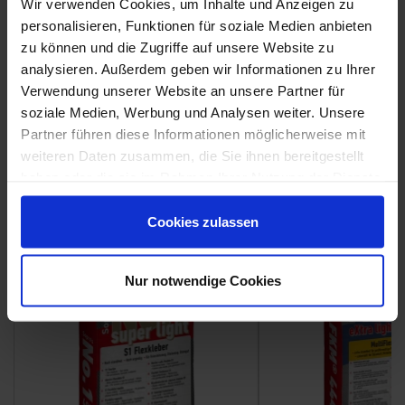
Wir verwenden Cookies, um Inhalte und Anzeigen zu
personalisieren, Funktionen für soziale Medien anbieten
zu können und die Zugriffe auf unsere Website zu
analysieren. Außerdem geben wir Informationen zu Ihrer
Verwendung unserer Website an unsere Partner für
Weitere Serien von Emilceramica
soziale Medien, Werbung und Analysen weiter. Unsere
Partner führen diese Informationen möglicherweise mit
weiteren Daten zusammen, die Sie ihnen bereitgestellt
Fliesenkleber
haben oder die sie im Rahmen Ihrer Nutzung der Dienste
gesammelt haben.
Showroom
Showroom
Cookies zulassen
Nur notwendige Cookies