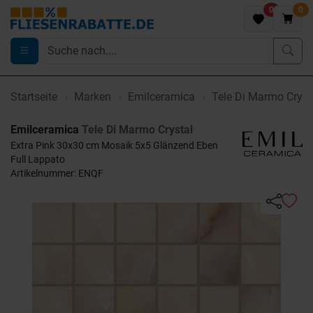
0
0
Startseite
Marken
Emilceramica
Tele Di Marmo Cryst
Emilceramica
Tele Di Marmo Crystal
Extra Pink 30x30 cm Mosaik 5x5 Glänzend Eben
Full Lappato
Artikelnummer: ENQF