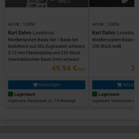
Art-Nr.: 12450
Art-Nr.: 12454
Karl Dahm
Levelmac
Karl Dahm
Levelmac
Nivelliersystem Basis-Set 1 Basis-Set
Nivelliersystem Basis-G
bestehend aus 50x Zughauben schwarz
250 Stück weiß
3-12 mm Fliesenstärke und 250 Stück
Gewindelaschen Basis 2mm schwarz
49,94 €
25
/Set
hinzufügen
hinzufü
Lagerware
Lagerware
Lagerware, Versandzeit ca. 7-9 Werktage
Lagerware, Versandzeit ca. 