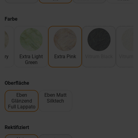
Farbe
Ivory
Extra Light
Extra Pink
Vitrum Black
Vitrum W
Green
Oberfläche
Eben
Eben Matt
Glänzend
Silktech
Full Lappato
Rektifiziert