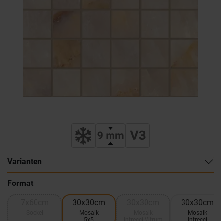
Varianten
Format
7x60cm
30x30cm
30x30cm
30x30cm
Sockel
Mosaik
Mosaik
Mosaik
5x5
Intrecci Vitrum
Intrecci