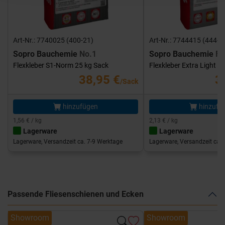
Art-Nr.: 7740025 (400-21)
Art-Nr.: 7744415 (444-1
Sopro Bauchemie
No.1
Sopro Bauchemie
FK
Flexkleber S1-Norm 25 kg Sack
Flexkleber Extra Light 1
38,95 €
3
/Sack
hinzufügen
hinzufü
1,56 € / kg
2,13 € / kg
Lagerware
Lagerware
Lagerware, Versandzeit ca. 7-9 Werktage
Lagerware, Versandzeit ca. 
Passende Fliesenschienen und Ecken
Showroom
Showroom