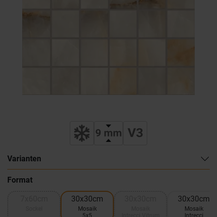
Varianten
Format
7x60cm
30x30cm
30x30cm
30x30cm
Sockel
Mosaik
Mosaik
Mosaik
5x5
Intrecci Vitrum
Intrecci