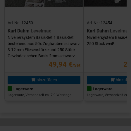
Art-Nr.: 12450
Art-Nr.: 12454
Karl Dahm
Levelmac
Karl Dahm
Levelmac
Nivelliersystem Basis-Set 1 Basis-Set
Nivelliersystem Basis-G
bestehend aus 50x Zughauben schwarz
250 Stück weiß
3-12 mm Fliesenstärke und 250 Stück
Gewindelaschen Basis 2mm schwarz
49,94 €
25
/Set
hinzufügen
hinzufü
Lagerware
Lagerware
Lagerware, Versandzeit ca. 7-9 Werktage
Lagerware, Versandzeit ca. 