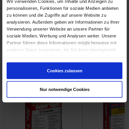
Wir verwenden Cookies, um Inhalte und Anzeigen zu
personalisieren, Funktionen für soziale Medien anbieten
zu können und die Zugriffe auf unsere Website zu
analysieren. Außerdem geben wir Informationen zu Ihrer
Verwendung unserer Website an unsere Partner für
Weitere Serien von Emilceramica
soziale Medien, Werbung und Analysen weiter. Unsere
Partner führen diese Informationen möglicherweise mit
weiteren Daten zusammen, die Sie ihnen bereitgestellt
Fliesenkleber
haben oder die sie im Rahmen Ihrer Nutzung der Dienste
gesammelt haben.
Showroom
Showroom
Cookies zulassen
Nur notwendige Cookies