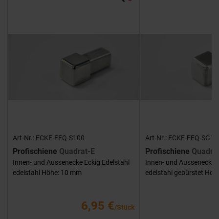
Art-Nr.: ECKE-FEQ-S100
Art-Nr.: ECKE-FEQ-SG10
Profischiene
Quadrat-E
Profischiene
Quadra
Innen- und Aussenecke Eckig Edelstahl
Innen- und Aussenecke E
edelstahl Höhe: 10 mm
edelstahl gebürstet Hö
6,95 €
/Stück