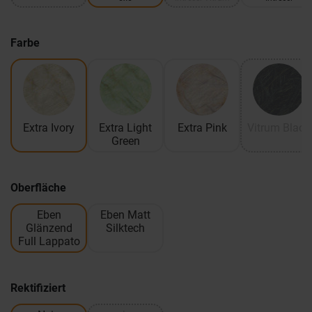
Farbe
Extra Ivory
Extra Light
Extra Pink
Vitrum Black
Green
Oberfläche
Eben
Eben Matt
Glänzend
Silktech
Full Lappato
Rektifiziert