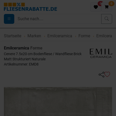
0
0
Startseite
Marken
Emilceramica
Forme
Emilcerami
Emilceramica
Forme
Cenere 7.5x20 cm Bodenfliese / Wandfliese Brick
Matt Strukturiert Naturale
Artikelnummer: EMD8