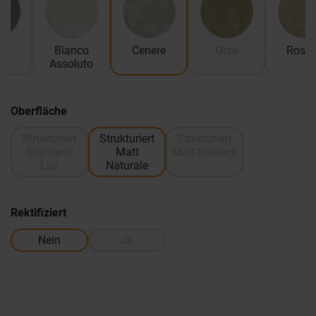
re
Bianco
Cenere
Ocra
Rosat
Assoluto
Oberfläche
Strukturiert
Strukturiert
Strukturiert
Glänzend
Matt
Matt Silktech
Lux
Naturale
Rektifiziert
Nein
Ja