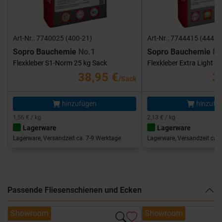
Art-Nr.: 7740025 (400-21)
Art-Nr.: 7744415 (444-1
Sopro Bauchemie
No.1
Sopro Bauchemie
FK
Flexkleber S1-Norm 25 kg Sack
Flexkleber Extra Light 1
38,95 €
3
/Sack
hinzufügen
hinzufü
1,56 € / kg
2,13 € / kg
Lagerware
Lagerware
Lagerware, Versandzeit ca. 7-9 Werktage
Lagerware, Versandzeit ca. 
Passende Fliesenschienen und Ecken
Showroom
Showroom