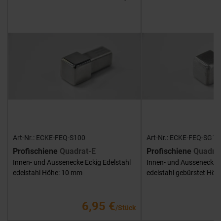
Art-Nr.: ECKE-FEQ-S100
Art-Nr.: ECKE-FEQ-SG10
Profischiene
Quadrat-E
Profischiene
Quadra
Innen- und Aussenecke Eckig Edelstahl
Innen- und Aussenecke E
edelstahl Höhe: 10 mm
edelstahl gebürstet Hö
6,95 €
/Stück