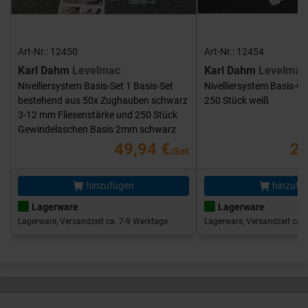
Art-Nr.: 12450
Art-Nr.: 12454
Karl Dahm
Levelmac
Karl Dahm
Levelmac
Nivelliersystem Basis-Set 1 Basis-Set
Nivelliersystem Basis-G
bestehend aus 50x Zughauben schwarz
250 Stück weiß
3-12 mm Fliesenstärke und 250 Stück
Gewindelaschen Basis 2mm schwarz
49,94 €
25
/Set
hinzufügen
hinzufü
Lagerware
Lagerware
Lagerware, Versandzeit ca. 7-9 Werktage
Lagerware, Versandzeit ca. 