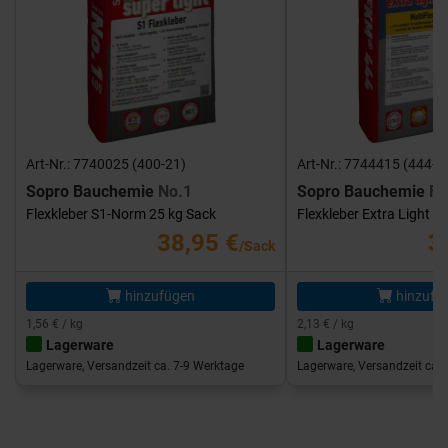
Art-Nr.: 7740025 (400-21)
Art-Nr.: 7744415 (444-1
Sopro Bauchemie
No.1
Sopro Bauchemie
FK
Flexkleber S1-Norm 25 kg Sack
Flexkleber Extra Light 1
38,95 €
3
/Sack
hinzufügen
hinzufü
1,56 € / kg
2,13 € / kg
Lagerware
Lagerware
Lagerware, Versandzeit ca. 7-9 Werktage
Lagerware, Versandzeit ca. 