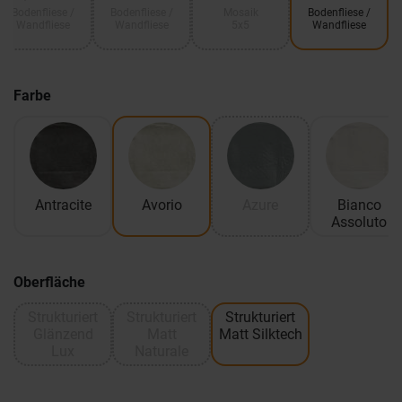
Bodenfliese /
Bodenfliese /
Mosaik
Bodenfliese /
Wandfliese
Wandfliese
5x5
Wandfliese
Farbe
Antracite
Avorio
Azure
Bianco
Assoluto
Oberfläche
Strukturiert
Strukturiert
Strukturiert
Glänzend
Matt
Matt Silktech
Lux
Naturale