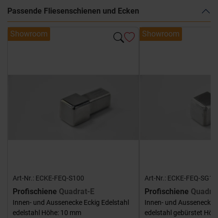
Passende Fliesenschienen und Ecken
Showroom
Showroom
Art-Nr.: ECKE-FEQ-S100
Art-Nr.: ECKE-FEQ-SG10
Profischiene
Quadrat-E
Profischiene
Quadra
Innen- und Aussenecke Eckig Edelstahl
Innen- und Aussenecke E
edelstahl Höhe: 10 mm
edelstahl gebürstet Hö