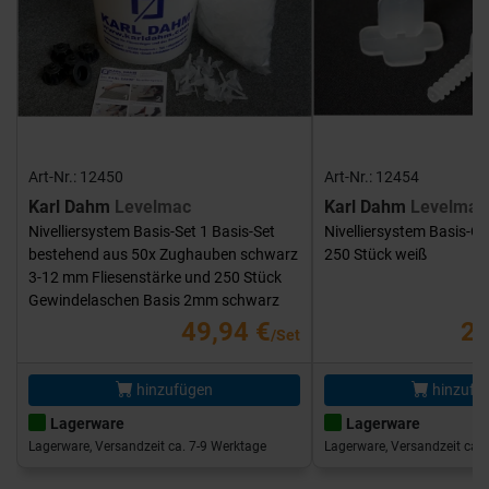
Art-Nr.: 12450
Art-Nr.: 12454
Karl Dahm
Levelmac
Karl Dahm
Levelmac
Nivelliersystem Basis-Set 1 Basis-Set
Nivelliersystem Basis-G
bestehend aus 50x Zughauben schwarz
250 Stück weiß
3-12 mm Fliesenstärke und 250 Stück
Gewindelaschen Basis 2mm schwarz
49,94 €
25
/Set
hinzufügen
hinzufü
Lagerware
Lagerware
Lagerware, Versandzeit ca. 7-9 Werktage
Lagerware, Versandzeit ca. 