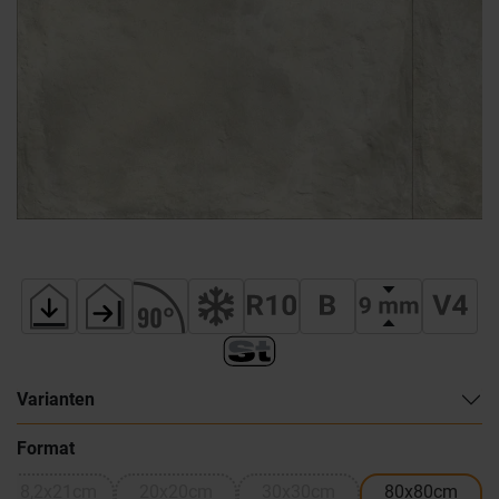
Varianten
Format
18,2x21cm
20x20cm
30x30cm
80x80cm