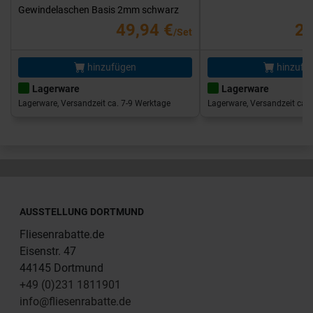
Gewindelaschen Basis 2mm schwarz
49,94 €
25
/Set
hinzufügen
hinzufü
Lagerware
Lagerware
Lagerware, Versandzeit ca. 7-9 Werktage
Lagerware, Versandzeit ca. 
AUSSTELLUNG DORTMUND
Fliesenrabatte.de
Eisenstr. 47
44145 Dortmund
+49 (0)231 1811901
info@fliesenrabatte.de