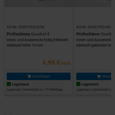
Art-Nr.: ECKE-FEQ-S100
Art-Nr.: ECKE-FEQ-SG10
Profischiene
Quadrat-E
Profischiene
Quadra
Innen- und Aussenecke Eckig Edelstahl
Innen- und Aussenecke E
edelstahl Höhe: 10 mm
edelstahl gebürstet Hö
6,95 €
/Stück
hinzufügen
hinzufü
Lagerware
Lagerware
Lagerware, Versandzeit ca. 7-9 Werktage
Lagerware, Versandzeit ca. 