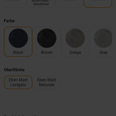
Bodenfliese /
Wandfliese
Farbe
Black
Brown
Greige
Grey
Oberfläche
Eben Matt
Eben Matt
Levigato
Naturale