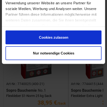
Fliesenkleber
Verwendung unserer Website an unsere Partner für
soziale Medien, Werbung und Analysen weiter. Unsere
Showroom
Showroom
Partner führen diese Informationen möglicherweise mit
weiteren Daten zusammen, die Sie ihnen bereitgestellt
haben oder die sie im Rahmen Ihrer Nutzung der Dienste
gesammelt haben.
Cookies zulassen
Nur notwendige Cookies
Art-Nr.: 7740025 (400-21)
Art-Nr.: 7744415 (444-1
Sopro Bauchemie
No.1
Sopro Bauchemie
FK
Flexkleber S1-Norm 25 kg Sack
Flexkleber Extra Light 1
38,95 €
3
/Sack