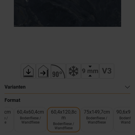
Varianten
Format
0,4cm
60,4x60,4cm
60,4x120,8c
75x149,7cm
90,6x90
m
ese /
Bodenfliese /
Bodenfliese /
Bodenflie
iese
Wandfliese
Wandfliese
Wandfli
Bodenfliese /
Wandfliese