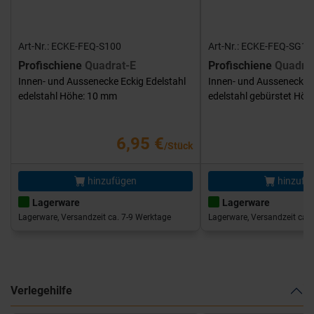
Art-Nr.: ECKE-FEQ-S100
Art-Nr.: ECKE-FEQ-SG10
Profischiene
Quadrat-E
Profischiene
Quadra
Innen- und Aussenecke Eckig Edelstahl
Innen- und Aussenecke E
edelstahl Höhe: 10 mm
edelstahl gebürstet Hö
6,95 €
/Stück
hinzufügen
hinzufü
Lagerware
Lagerware
Lagerware, Versandzeit ca. 7-9 Werktage
Lagerware, Versandzeit ca. 
Verlegehilfe