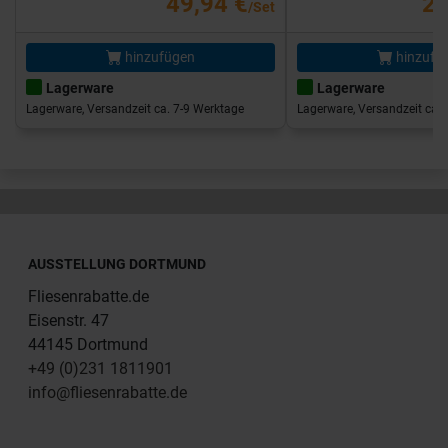
49,94 €
25
/Set
hinzufügen
hinzufü
Lagerware
Lagerware
Lagerware, Versandzeit ca. 7-9 Werktage
Lagerware, Versandzeit ca. 
AUSSTELLUNG DORTMUND
Fliesenrabatte.de
Eisenstr. 47
44145 Dortmund
+49 (0)231 1811901
info@fliesenrabatte.de