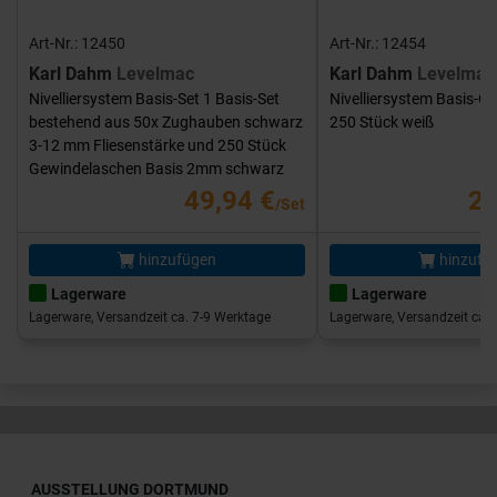
Art-Nr.: 12450
Art-Nr.: 12454
Karl Dahm
Levelmac
Karl Dahm
Levelmac
Nivelliersystem Basis-Set 1 Basis-Set
Nivelliersystem Basis-G
bestehend aus 50x Zughauben schwarz
250 Stück weiß
3-12 mm Fliesenstärke und 250 Stück
Gewindelaschen Basis 2mm schwarz
49,94 €
25
/Set
hinzufügen
hinzufü
Lagerware
Lagerware
Lagerware, Versandzeit ca. 7-9 Werktage
Lagerware, Versandzeit ca. 
AUSSTELLUNG DORTMUND