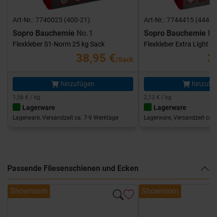
Art-Nr.: 7740025 (400-21)
Art-Nr.: 7744415 (444-1
Sopro Bauchemie
No.1
Sopro Bauchemie
FK
Flexkleber S1-Norm 25 kg Sack
Flexkleber Extra Light 1
38,95 €
3
/Sack
hinzufügen
hinzufü
1,56 € / kg
2,13 € / kg
Lagerware
Lagerware
Lagerware, Versandzeit ca. 7-9 Werktage
Lagerware, Versandzeit ca. 
Passende Fliesenschienen und Ecken
Showroom
Showroom