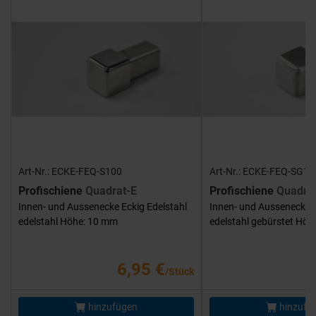
Art-Nr.: ECKE-FEQ-S100
Art-Nr.: ECKE-FEQ-SG10
Profischiene
Quadrat-E
Profischiene
Quadra
Innen- und Aussenecke Eckig Edelstahl
Innen- und Aussenecke E
edelstahl Höhe: 10 mm
edelstahl gebürstet Hö
6,95 €
/Stück
hinzufügen
hinzufü