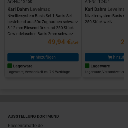
Art-Nr.: 12450
Art-Nr.: 12454
Karl Dahm
Levelmac
Karl Dahm
Levelmac
Nivelliersystem Basis-Set 1 Basis-Set
Nivelliersystem Basis-G
bestehend aus 50x Zughauben schwarz
250 Stück weiß
3-12 mm Fliesenstärke und 250 Stück
Gewindelaschen Basis 2mm schwarz
49,94 €
25
/Set
hinzufügen
hinzufü
Lagerware
Lagerware
Lagerware, Versandzeit ca. 7-9 Werktage
Lagerware, Versandzeit ca. 
AUSSTELLUNG DORTMUND
Fliesenrabatte.de