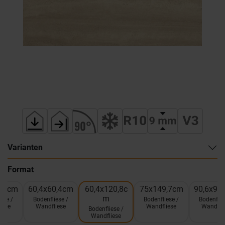
Varianten
Format
0,4cm
60,4x60,4cm
60,4x120,8c
75x149,7cm
90,6x90
m
ese /
Bodenfliese /
Bodenfliese /
Bodenflie
iese
Wandfliese
Wandfliese
Wandfli
Bodenfliese /
Wandfliese