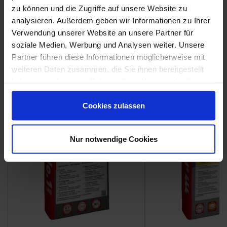
zu können und die Zugriffe auf unsere Website zu
Weitere Serien von Coem
analysieren. Außerdem geben wir Informationen zu Ihrer
Verwendung unserer Website an unsere Partner für
soziale Medien, Werbung und Analysen weiter. Unsere
Fliesenkleber
Partner führen diese Informationen möglicherweise mit
weiteren Daten zusammen, die Sie ihnen bereitgestellt
Showroom
Showroom
haben oder die sie im Rahmen Ihrer Nutzung der Dienste
gesammelt haben.
Cookies zulassen
Nur notwendige Cookies