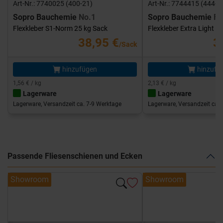
Art-Nr.: 7740025 (400-21)
Art-Nr.: 7744415 (444-1
Sopro Bauchemie
No.1
Sopro Bauchemie
FK
Flexkleber S1-Norm 25 kg Sack
Flexkleber Extra Light 1
38,95 €
3
/Sack
hinzufügen
hinzufü
1,56 € / kg
2,13 € / kg
Lagerware
Lagerware
Lagerware, Versandzeit ca. 7-9 Werktage
Lagerware, Versandzeit ca. 
Passende Fliesenschienen und Ecken
Showroom
Showroom