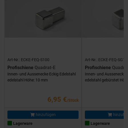
Art-Nr.: ECKE-FEQ-S100
Art-Nr.: ECKE-FEQ-SG10
Profischiene
Quadrat-E
Profischiene
Quadra
Innen- und Aussenecke Eckig Edelstahl
Innen- und Aussenecke E
edelstahl Höhe: 10 mm
edelstahl gebürstet Hö
6,95 €
/Stück
hinzufügen
hinzufü
Lagerware
Lagerware