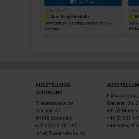
hinzufügen
314,21 € / lfm
350,27
Wird für sie bestellt
Wi
Bestellzeit 3-6 Werktage, Versandzeit 7-9
Bestel
Werktage
Werkt
AUSSTELLUNG
AUSSTELLUN
DORTMUND
Fliesenrabatte
Fliesenrabatte.de
Grevener Str. 
Eisenstr. 47
48159 Münste
44145 Dortmund
+49 (0)251 1
+49 (0)231 1811901
muenster@flie
info@fliesenrabatte.de