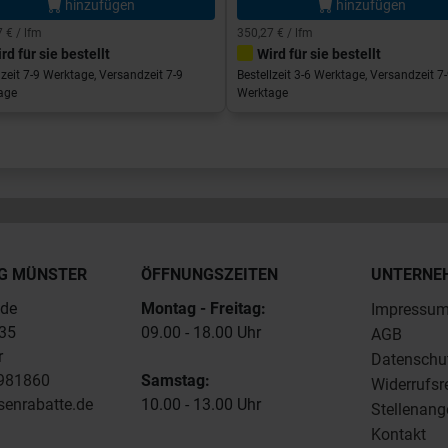
hinzufügen
hinzufügen
 € / lfm
350,27 € / lfm
rd für sie bestellt
Wird für sie bestellt
lzeit 7-9 Werktage, Versandzeit 7-9
Bestellzeit 3-6 Werktage, Versandzeit 7
age
Werktage
G MÜNSTER
ÖFFNUNGSZEITEN
UNTERNE
.de
Montag - Freitag:
Impressu
235
09.00 - 18.00 Uhr
AGB
r
Datenschu
4981860
Samstag:
Widerrufsr
senrabatte.de
10.00 - 13.00 Uhr
Stellenang
Kontakt