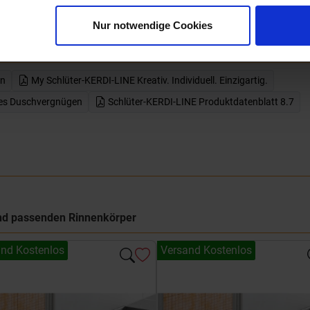
att herunterladen - PDF
Nur notwendige Cookies
en
My Schlüter-KERDI-LINE Kreativ. Individuell. Einzigartig.
ses Duschvergnügen
Schlüter-KERDI-LINE Produktdatenblatt 8.7
 und passenden Rinnenkörper
nd Kostenlos
Versand Kostenlos