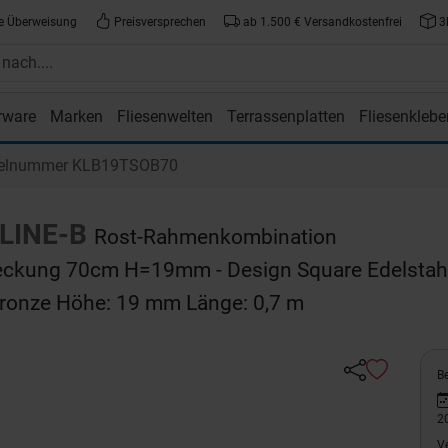
e Überweisung
Preisversprechen
ab 1.500 € Versandkostenfrei
3
rware
Marken
Fliesenwelten
Terrassenplatten
Fliesenklebe
atte.de
kelnummer KLB19TSOB70
LINE-B
Rost-Rahmenkombination
ckung 70cm H=19mm - Design Square Edelstah
Bronze Höhe: 19 mm Länge: 0,7 m
Be
2
V