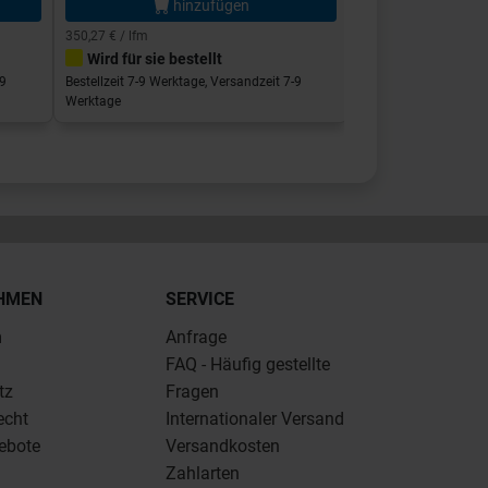
hinzufügen
hi
350,27 € / lfm
350,27 € / lfm
Wird für sie bestellt
Wird für sie bes
-9
Bestellzeit 7-9 Werktage, Versandzeit 7-9
Bestellzeit 7-9 Werkta
Werktage
Werktage
HMEN
SERVICE
m
Anfrage
FAQ - Häufig gestellte
tz
Fragen
echt
Internationaler Versand
ebote
Versandkosten
Zahlarten