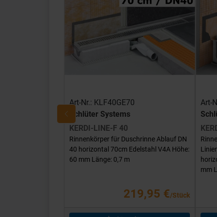
Art-Nr.: KLF40GE70
Art-
Schlüter Systems
Schl
KERDI-LINE-F 40
KERD
Rinnenkörper für Duschrinne Ablauf DN
Rinne
40 horizontal 70cm Edelstahl V4A Höhe:
Lini
60 mm Länge: 0,7 m
horiz
mm L
219,95 €
/Stück