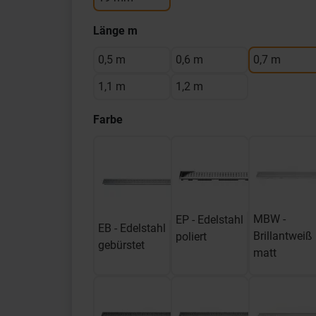
Länge m
0,5 m
0,6 m
0,7 m
1,1 m
1,2 m
Farbe
MBW -
EP - Edelstahl
EB - Edelstahl
Brillantweiß
poliert
gebürstet
matt