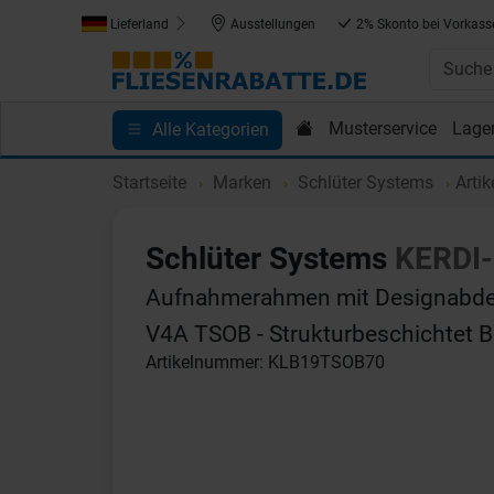
Lieferland
Ausstellungen
2% Skonto bei Vorkass
Musterservice
Lage
Alle Kategorien
Kundenprojekte
Blog
Einkaufen bei Fliesenrab
Startseite
Marken
Schlüter Systems
Arti
Schlüter Systems
KERDI-
Aufnahmerahmen mit Designabde
V4A TSOB - Strukturbeschichtet 
Artikelnummer: KLB19TSOB70