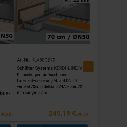
Art-Nr.: KLV50GE70
Art-Nr.: KLV50G
Schlüter Systems
KERDI-LINE-V
Schlüter Syste
Rinnenkörper für Duschrinne
Rinnenkörper für 
Linienentwässerung Ablauf DN 50
Linienentwässerun
vertikal 70cm Edelstahl V4A Höhe: 22
DN 50 vertikal 70c
mm Länge: 0,7 m
Höhe: 22 mm Länge
he: 97
245,19 €
/Stück
/Stück