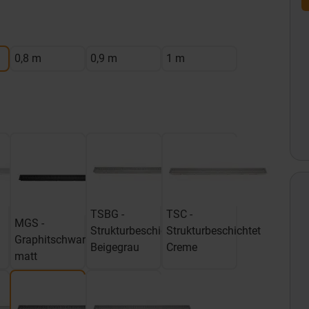
0,8 m
0,9 m
1 m
TSBG -
TSC -
MGS -
Strukturbeschichtet
Strukturbeschichtet
Graphitschwarz
Beigegrau
Creme
matt