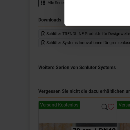
Alle Serien von
Schlüter Systems
Datenbl
Downloads
Schlüter-TRENDLINE Produkte für Designwelt
Schlüter-Systems Innovationen für grenzenlo
Weitere Serien von Schlüter Systems
Vergessen Sie nicht die dazu erhältlichen
Versand Kostenlos
Versa