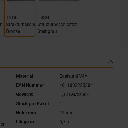
TSOB -
TSSG -
hichtet
Strukturbeschichtet
Strukturbeschichtet
Bronze
Steingrau
Material
Edelstahl V4A
EAN Nummer
4011832228384
Gewicht
1,13 KG/Stück
Stück pro Paket
1
Höhe mm
19 mm
Länge m
0,7 m
ion