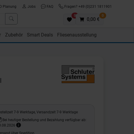
D Planung
Jobs
FAQ
Fragen? +49 (0)231 1811901
0
0
0,00 €
r
Zubehör
Smart Deals
Fliesenausstellung
l
stellzeit 7-9 Werktage, Versandzeit 7-9 Werktage
Bei heutiger Bestellung und Bezahlung verfügbar ab:
0.08.2026
ersand über Spedition