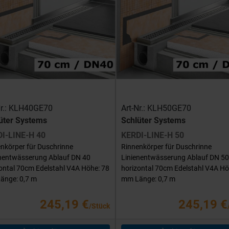
Nr.: KLH40GE70
Art-Nr.: KLH50GE70
üter Systems
Schlüter Systems
I-LINE-H 40
KERDI-LINE-H 50
nkörper für Duschrinne
Rinnenkörper für Duschrinne
enentwässerung Ablauf DN 40
Linienentwässerung Ablauf DN 50
ontal 70cm Edelstahl V4A Höhe: 78
horizontal 70cm Edelstahl V4A Hö
änge: 0,7 m
mm Länge: 0,7 m
245,19 €
245,19 €
/Stück