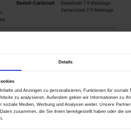
Bestell-/Lieferzeit
Bestellzeit 7-9 Werktage,
Versandzeit 7-9 Werktage
m
are
gn
 hochglanzpolierter oder farbig pulverbeschichteter
filrahmen mit passender Abdeckung im Design SQUARE
Details
te auswählen und sogar auf Wunsch noch mit einer
 Rost-Rahmen-Set KERDI-LINE-B ist kombinierbar mit
Cookies
sind für Belagsmaterial von 3 bis 25 mm stufenlos in
I-LINE-A und -C: Diese unterscheiden sich durch eine
nhalte und Anzeigen zu personalisieren, Funktionen für soziale
lenere Designs finden Sie in den
Website zu analysieren. Außerdem geben wir Informationen zu I
E-STYLE.
r soziale Medien, Werbung und Analysen weiter. Unsere Partner
 Daten zusammen, die Sie ihnen bereitgestellt haben oder die s
n.