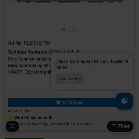
Previous
Next
Art-Nr.: KLB19EP50
Schlüter Systems
KERDI-LINE-B
Rost-Rahmenkombination Aufnahmerahmen mit
Designabdeckung 50cm H=19mm - Design Square Edelstahl
V4A EP - Edelstahl poliert Höhe: 19 mm Länge: 0,5 m
201,23 €
/Stück
hinzufügen
402,46 € / lfm
Wird für sie bestellt
Bestellzeit 7-9 Werktage, Versandzeit 7-9 Werktage
Filter