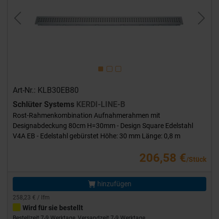
Previous
Next
Art-Nr.: KLB30EB80
Schlüter Systems
KERDI-LINE-B
Rost-Rahmenkombination Aufnahmerahmen mit
Designabdeckung 80cm H=30mm - Design Square Edelstahl
V4A EB - Edelstahl gebürstet Höhe: 30 mm Länge: 0,8 m
206,58 €
/Stück
hinzufügen
258,23 € / lfm
Wird für sie bestellt
Bestellzeit 7-9 Werktage, Versandzeit 7-9 Werktage