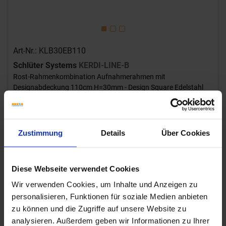
Art-Nr.: KLB30EB110
Schlüter Systems
KERDI-LINE-B
Rost-Rahmenkombination Aufnahmerahmen mit
Designabdeckung 110cm H=30mm - Design Square Edelstahl
V4A EB - Edelstahl gebürstet Höhe: 30 mm Länge: 1,1 m
220,94 €
/Stück
Zustimmung
Details
Über Cookies
hinzufügen
200,85 € / lfm
Diese Webseite verwendet Cookies
Wird für sie bestellt
Bestellzeit 7-9 Werktage, Versandzeit 7-9 Werktage
Wir verwenden Cookies, um Inhalte und Anzeigen zu
personalisieren, Funktionen für soziale Medien anbieten
zu können und die Zugriffe auf unsere Website zu
analysieren. Außerdem geben wir Informationen zu Ihrer