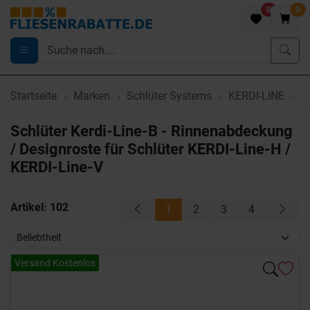
0
0
Startseite
Marken
Schlüter Systems
KERDI-LINE
K
Schlüter Kerdi-Line-B - Rinnenabdeckung
/ Designroste für Schlüter KERDI-Line-H /
KERDI-Line-V
Artikel:
102
1
2
3
4
Versand Kostenlos