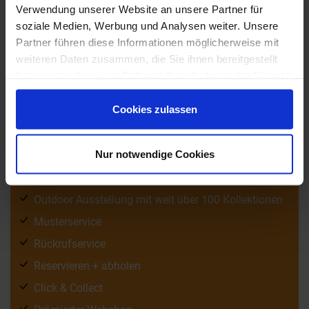
Verwendung unserer Website an unsere Partner für
soziale Medien, Werbung und Analysen weiter. Unsere
Partner führen diese Informationen möglicherweise mit
weiteren Daten zusammen, die Sie ihnen bereitgestellt
100.000 m² Markenfliesen sofort verfügbar
haben oder die sie im Rahmen Ihrer Nutzung der Dienste
1)
Ab 1.500 € versandkostenfrei
gesammelt haben.
Cookies zulassen
Keine Service- oder Verpackungskosten
Fachberatung in unseren Ausstellungen
Nur notwendige Cookies
Kostenlose 3D Badplanung für Ausstellungskunden
vor Ort
Outdoor Ausstellung mit weit über 100 Kollektionen
Musterservice
Rückrufservice
Reservieren + abholen
Click & Collect