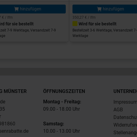
hinzufügen
hinzufügen
 € / lfm
350,27 € / lfm
rd für sie bestellt
Wird für sie bestellt
lzeit 7-9 Werktage, Versandzeit 7-9
Bestellzeit 3-6 Werktage, Versandzeit 7
age
Werktage
G MÜNSTER
ÖFFNUNGSZEITEN
UNTERNE
.de
Montag - Freitag:
Impressu
235
09.00 - 18.00 Uhr
AGB
r
Datenschu
4981860
Samstag:
Widerrufsr
senrabatte.de
10.00 - 13.00 Uhr
Stellenang