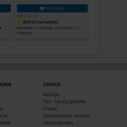
hinzufügen
hi
350,27 € / lfm
350,27 € / lfm
Wird für sie bestellt
Wird für sie bes
-9
Bestellzeit 7-9 Werktage, Versandzeit 7-9
Bestellzeit 7-9 Werkta
Werktage
Werktage
HMEN
SERVICE
m
Anfrage
FAQ - Häufig gestellte
tz
Fragen
echt
Internationaler Versand
ebote
Versandkosten