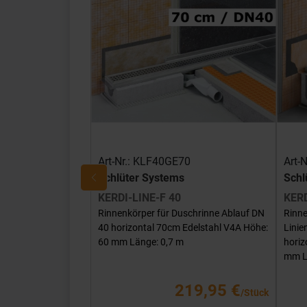
Art-Nr.: KLF40GE70
Art-
Schlüter Systems
Schl
KERDI-LINE-F 40
KERD
Rinnenkörper für Duschrinne Ablauf DN
Rinne
40 horizontal 70cm Edelstahl V4A Höhe:
Lini
60 mm Länge: 0,7 m
horiz
mm L
219,95 €
/Stück