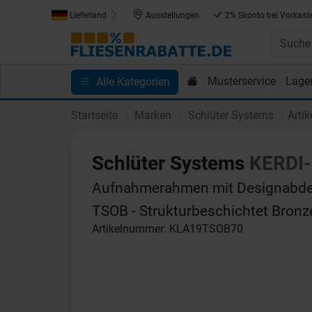
Lieferland
Ausstellungen
2% Skonto bei Vorkass
Musterservice
Lage
Alle Kategorien
Kundenprojekte
Blog
Einkaufen bei Fliesenrab
Startseite
Marken
Schlüter Systems
Arti
Schlüter Systems
KERDI-
Aufnahmerahmen mit Designabde
TSOB - Strukturbeschichtet Bron
Artikelnummer: KLA19TSOB70