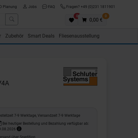
D Planung
Jobs
FAQ
Fragen? +49 (0)231 1811901
0
0
0,00 €
r
Zubehör
Smart Deals
Fliesenausstellung
V4A
stellzeit 7-9 Werktage, Versandzeit 7-9 Werktage
Bei heutiger Bestellung und Bezahlung verfügbar ab:
9.08.2026
ersand über Spedition