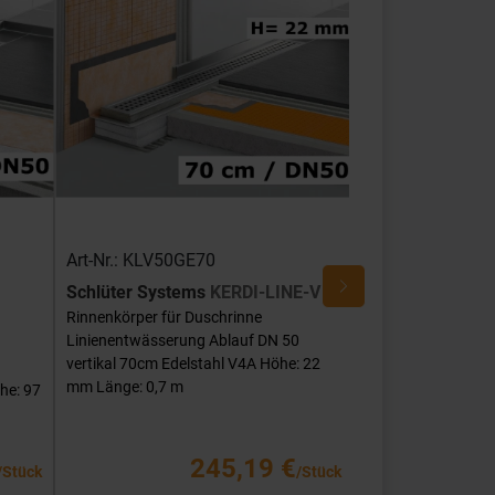
Art-Nr.: KLV50GE70
Art-Nr.: KLV50G
Schlüter Systems
KERDI-LINE-V
Schlüter Syste
Rinnenkörper für Duschrinne
Rinnenkörper für 
Linienentwässerung Ablauf DN 50
Linienentwässerun
vertikal 70cm Edelstahl V4A Höhe: 22
DN 50 vertikal 70c
mm Länge: 0,7 m
Höhe: 22 mm Länge
he: 97
245,19 €
/Stück
/Stück