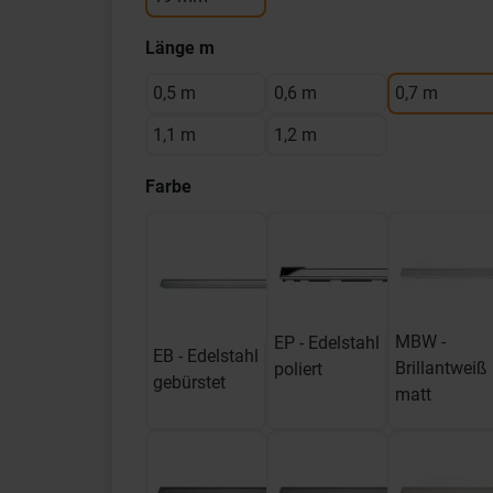
Länge m
0,5 m
0,6 m
0,7 m
1,1 m
1,2 m
Farbe
MBW -
EP - Edelstahl
EB - Edelstahl
Brillantweiß
poliert
gebürstet
matt