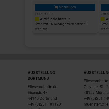
hinzufügen
314,21 € / lfm
350,27
Wird für sie bestellt
Wi
Bestellzeit 3-6 Werktage, Versandzeit 7-9
Bestel
Werktage
Werkt
AUSSTELLUNG
AUSSTELLUN
DORTMUND
Fliesenrabatte
Fliesenrabatte.de
Grevener Str. 
Eisenstr. 47
48159 Münste
44145 Dortmund
+49 (0)251 1
+49 (0)231 1811901
muenster@flie