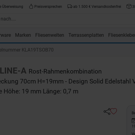
e Überweisung
Preisversprechen
ab 1.500 € Versandkostenfrei
3
rware
Marken
Fliesenwelten
Terrassenplatten
Fliesenklebe
atte.de
kelnummer KLA19TSOB70
LINE-A
Rost-Rahmenkombination
ckung 70cm H=19mm - Design Solid Edelstahl 
ze Höhe: 19 mm Länge: 0,7 m
Be
1
V