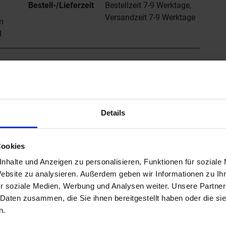
Bestell-/Lieferzeit
Bestellzeit 7-9 Werktage,
Versandzeit 7-9 Werktage
m
d
ts Schlüter-KERDI-LINE können Sie formschöne
egen, darunter auch KERDI-LINE-A im SOLID-Design. Die
iertem oder farbig beschichtetem Edelstahl V4A
Details
aterial von 3 bis 25 mm stufenlos in der Höhe
Cookies
ere klassische Designs zur Auswahl, wobei alle drei
nhalte und Anzeigen zu personalisieren, Funktionen für soziale
duellen Wunschgravur versehen werden können. Wer sich
Website zu analysieren. Außerdem geben wir Informationen zu I
d bei den drei (allerdings nicht gravurfähigen)
r soziale Medien, Werbung und Analysen weiter. Unsere Partner
 Daten zusammen, die Sie ihnen bereitgestellt haben oder die s
n.