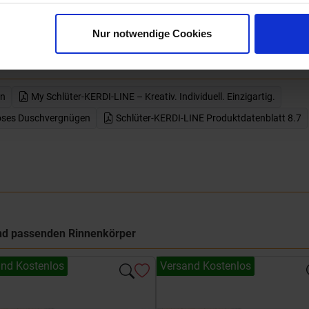
att herunterladen - PDF
Nur notwendige Cookies
en
My Schlüter-KERDI-LINE – Kreativ. Individuell. Einzigartig.
loses Duschvergnügen
Schlüter-KERDI-LINE Produktdatenblatt 8.7
 und passenden Rinnenkörper
nd Kostenlos
Versand Kostenlos