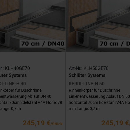
Nr.: KLH40GE70
Art-Nr.: KLH50GE70
üter Systems
Schlüter Systems
I-LINE-H 40
KERDI-LINE-H 50
nkörper für Duschrinne
Rinnenkörper für Duschrinne
enentwässerung Ablauf DN 40
Linienentwässerung Ablauf DN 50
ontal 70cm Edelstahl V4A Höhe: 78
horizontal 70cm Edelstahl V4A Hö
änge: 0,7 m
mm Länge: 0,7 m
245,19 €
245,19 €
/Stück