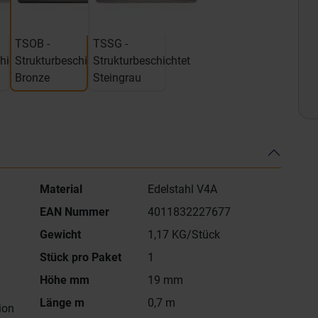
TSOB -
TSSG -
hichtet
Strukturbeschichtet
Strukturbeschichtet
Bronze
Steingrau
Material
Edelstahl V4A
EAN Nummer
4011832227677
Gewicht
1,17 KG/Stück
Stück pro Paket
1
Höhe mm
19 mm
Länge m
0,7 m
ion