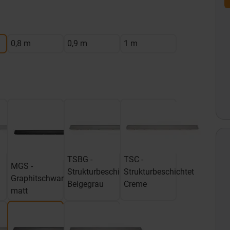
0,8 m
0,9 m
1 m
TSBG -
TSC -
MGS -
Strukturbeschichtet
Strukturbeschichtet
Graphitschwarz
Beigegrau
Creme
matt