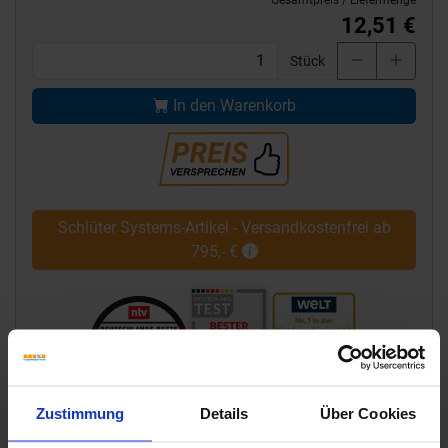
Gesamtpreis / Liefermenge
12,51 €
Stück
In den Warenkorb
Schlüter Systems-Artikel - Versandkostenfrei ab
795,- €
Zustimmung
Details
Über Cookies